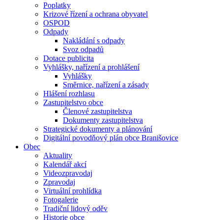
Poplatky
Krizové řízení a ochrana obyvatel
OSPOD
Odpady
Nakládání s odpady
Svoz odpadů
Dotace publicita
Vyhlášky, nařízení a prohlášení
Vyhlášky
Směrnice, nařízení a zásady
Hlášení rozhlasu
Zastupitelstvo obce
Členové zastupitelstva
Dokumenty zastupitelstva
Strategické dokumenty a plánování
Digitální povodňový plán obce Branišovice
Obec
Aktuality
Kalendář akcí
Videozpravodaj
Zpravodaj
Virtuální prohlídka
Fotogalerie
Tradiční lidový oděv
Historie obce