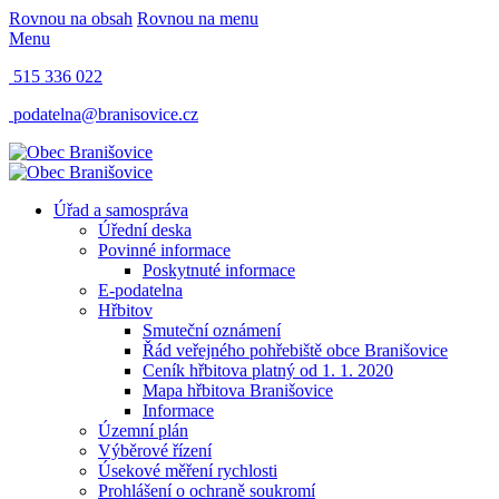
Rovnou na obsah
Rovnou na menu
Menu
515 336 022
podatelna@branisovice.cz
Úřad a samospráva
Úřední deska
Povinné informace
Poskytnuté informace
E-podatelna
Hřbitov
Smuteční oznámení
Řád veřejného pohřebiště obce Branišovice
Ceník hřbitova platný od 1. 1. 2020
Mapa hřbitova Branišovice
Informace
Územní plán
Výběrové řízení
Úsekové měření rychlosti
Prohlášení o ochraně soukromí