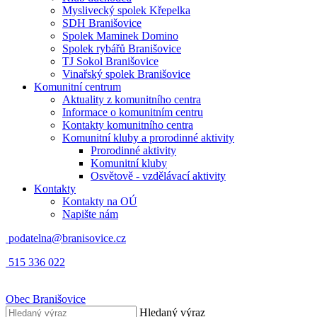
Myslivecký spolek Křepelka
SDH Branišovice
Spolek Maminek Domino
Spolek rybářů Branišovice
TJ Sokol Branišovice
Vinařský spolek Branišovice
Komunitní centrum
Aktuality z komunitního centra
Informace o komunitním centru
Kontakty komunitního centra
Komunitní kluby a prorodinné aktivity
Prorodinné aktivity
Komunitní kluby
Osvětově - vzdělávací aktivity
Kontakty
Kontakty na OÚ
Napište nám
podatelna@branisovice.cz
515 336 022
Obec
Branišovice
Hledaný výraz