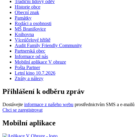
Tradiční lidový oděv
Historie obce
Obecní znak
Památky
Rodáci a osobnosti
MŠ Branišovice
Knihovna
Víceúčelové hřiště
Audit Family Friendly Community
Partnerská obec
Informace od nás
Mobilní aplikace V obraze
Pošta Partner
Letní kino 10.7.2026
Ztráty a nálezy
Přihlášení k odběru zpráv
Dostávejte
informace z našeho webu
prostřednictvím SMS a e-mailů
Chci se zaregistrovat
Mobilní aplikace