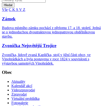
Hledat
Vše
C
K
S
V
Z
Zámek
Budova místního zámku pochází z přelomu 17. a 18. století. Jedná
se o jednoduchou dvoutraktovou jednopatrovou obdélníkovou
stavbu.
Zvonička Nejsvětější Trojice
Zvonička, lidově zvaná Kaplička, stojí v jižní části obce, ve
Vinohrádkách a byla postavena v roce 1824 v souvislosti s
výstavbou samotných Vinohrádek.
Obec
Aktuality
Kalendář akcí
Videozpravodaj
Zpravodaj
Virtuální prohlídka
Fotogalerie