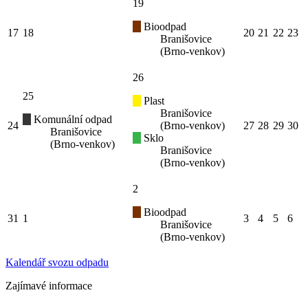
19
Bioodpad
17
18
20
21
22
23
Branišovice
(Brno-venkov)
26
25
Plast
Branišovice
Komunální odpad
24
(Brno-venkov)
27
28
29
30
Branišovice
Sklo
(Brno-venkov)
Branišovice
(Brno-venkov)
2
Bioodpad
31
1
3
4
5
6
Branišovice
(Brno-venkov)
Kalendář svozu odpadu
Zajímavé informace