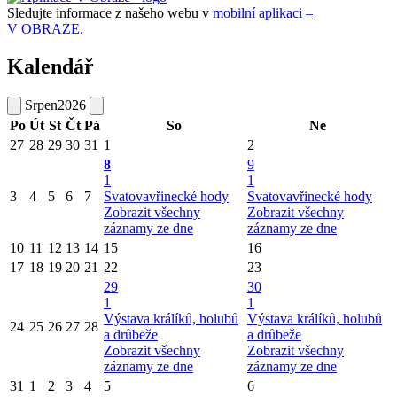
Sledujte informace z našeho webu v
mobilní aplikaci –
V OBRAZE.
Kalendář
Srpen
2026
Po
Út
St
Čt
Pá
So
Ne
27
28
29
30
31
1
2
8
9
1
1
3
4
5
6
7
Svatovavřinecké hody
Svatovavřinecké hody
Zobrazit všechny
Zobrazit všechny
záznamy ze dne
záznamy ze dne
10
11
12
13
14
15
16
17
18
19
20
21
22
23
29
30
1
1
Výstava králíků, holubů
Výstava králíků, holubů
24
25
26
27
28
a drůbeže
a drůbeže
Zobrazit všechny
Zobrazit všechny
záznamy ze dne
záznamy ze dne
31
1
2
3
4
5
6