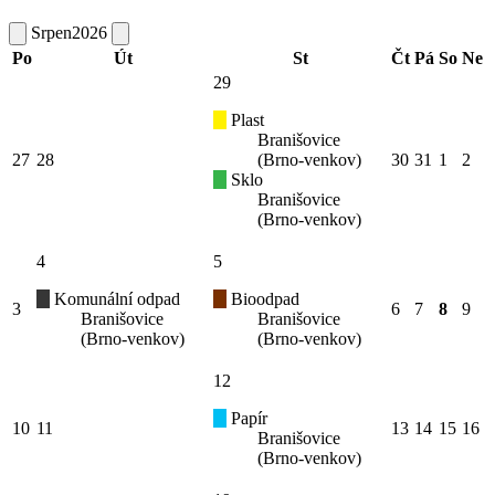
Srpen
2026
Po
Út
St
Čt
Pá
So
Ne
29
Plast
Branišovice
27
28
(Brno-venkov)
30
31
1
2
Sklo
Branišovice
(Brno-venkov)
4
5
Komunální odpad
Bioodpad
3
6
7
8
9
Branišovice
Branišovice
(Brno-venkov)
(Brno-venkov)
12
Papír
10
11
13
14
15
16
Branišovice
(Brno-venkov)