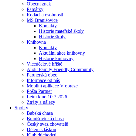
Obecní znak
Památky
Rodáci a osobnosti
MŠ Branišovice
Kontakty
Historie mateřské školy
Historie školy
Knihovna
Kontakty
Aktuální akce knihovny
Historie knihovny
Víceúčelové hřiště
Audit Family Friendly Community
Partnerská obec
Informace od nás
Mobilní aplikace V obraze
Pošta Partner
Letní kino 10.7.2026
Ztráty a nálezy
Spolky
Babská chasa
Branišovická chasa
Český svaz chovatelů
Dětem s láskou
Klub důchodců