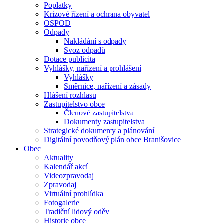
Poplatky
Krizové řízení a ochrana obyvatel
OSPOD
Odpady
Nakládání s odpady
Svoz odpadů
Dotace publicita
Vyhlášky, nařízení a prohlášení
Vyhlášky
Směrnice, nařízení a zásady
Hlášení rozhlasu
Zastupitelstvo obce
Členové zastupitelstva
Dokumenty zastupitelstva
Strategické dokumenty a plánování
Digitální povodňový plán obce Branišovice
Obec
Aktuality
Kalendář akcí
Videozpravodaj
Zpravodaj
Virtuální prohlídka
Fotogalerie
Tradiční lidový oděv
Historie obce