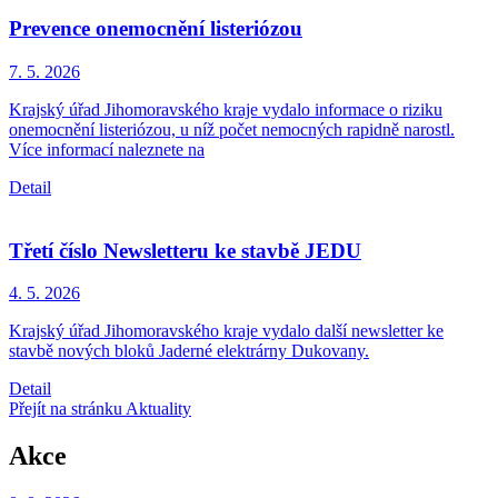
Prevence onemocnění listeriózou
7. 5.
2026
Krajský úřad Jihomoravského kraje vydalo informace o riziku
onemocnění listeriózou, u níž počet nemocných rapidně narostl.
Více informací naleznete na
Detail
Třetí číslo Newsletteru ke stavbě JEDU
4. 5.
2026
Krajský úřad Jihomoravského kraje vydalo další newsletter ke
stavbě nových bloků Jaderné elektrárny Dukovany.
Detail
Přejít na stránku Aktuality
Akce