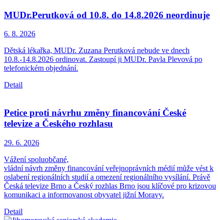
MUDr.Perutková od 10.8. do 14.8.2026 neordinuje
6. 8.
2026
Dětská lékařka, MUDr. Zuzana Perutková nebude ve dnech
10.8.-14.8.2026 ordinovat. Zastoupí ji MUDr. Pavla Plevová po
telefonickém objednání.
Detail
Petice proti návrhu změny financování České
televize a Českého rozhlasu
29. 6.
2026
Vážení spoluobčané,
vládní návrh změny financování veřejnoprávních médií může vést k
oslabení regionálních studií a omezení regionálního vysílání. Právě
Česká televize Brno a Český rozhlas Brno jsou klíčové pro krizovou
komunikaci a informovanost obyvatel jižní Moravy.
Detail