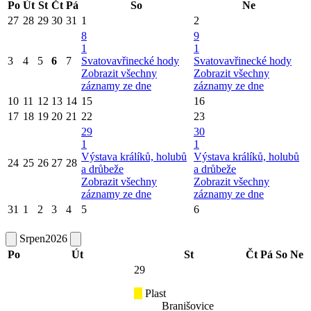
Po
Út
St
Čt
Pá
So
Ne
27
28
29
30
31
1
2
8
9
1
1
3
4
5
6
7
Svatovavřinecké hody
Svatovavřinecké hody
Zobrazit všechny
Zobrazit všechny
záznamy ze dne
záznamy ze dne
10
11
12
13
14
15
16
17
18
19
20
21
22
23
29
30
1
1
Výstava králíků, holubů
Výstava králíků, holubů
24
25
26
27
28
a drůbeže
a drůbeže
Zobrazit všechny
Zobrazit všechny
záznamy ze dne
záznamy ze dne
31
1
2
3
4
5
6
Srpen
2026
Po
Út
St
Čt
Pá
So
Ne
29
Plast
Branišovice