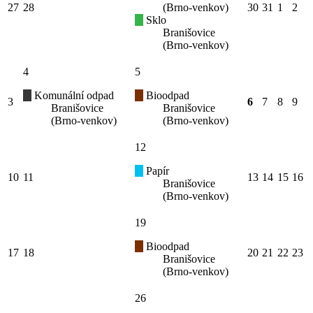
27
28
(Brno-venkov)
30
31
1
2
Sklo
Branišovice
(Brno-venkov)
4
5
Komunální odpad
Bioodpad
3
6
7
8
9
Branišovice
Branišovice
(Brno-venkov)
(Brno-venkov)
12
Papír
10
11
13
14
15
16
Branišovice
(Brno-venkov)
19
Bioodpad
17
18
20
21
22
23
Branišovice
(Brno-venkov)
26