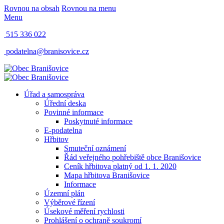
Rovnou na obsah
Rovnou na menu
Menu
515 336 022
podatelna@branisovice.cz
Úřad a samospráva
Úřední deska
Povinné informace
Poskytnuté informace
E-podatelna
Hřbitov
Smuteční oznámení
Řád veřejného pohřebiště obce Branišovice
Ceník hřbitova platný od 1. 1. 2020
Mapa hřbitova Branišovice
Informace
Územní plán
Výběrové řízení
Úsekové měření rychlosti
Prohlášení o ochraně soukromí