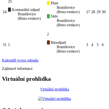
25
Plast
Branišovice
Komunální odpad
24
(Brno-venkov)
27
28
29
30
Branišovice
Sklo
(Brno-venkov)
Branišovice
(Brno-venkov)
2
Bioodpad
31
1
3
4
5
6
Branišovice
(Brno-venkov)
Kalendář svozu odpadu
Zajímavé informace
Virtuální prohlídka
Virtuální prohlídka