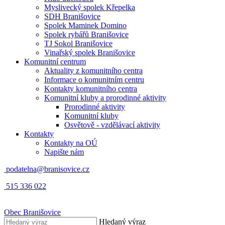
Myslivecký spolek Křepelka
SDH Branišovice
Spolek Maminek Domino
Spolek rybářů Branišovice
TJ Sokol Branišovice
Vinařský spolek Branišovice
Komunitní centrum
Aktuality z komunitního centra
Informace o komunitním centru
Kontakty komunitního centra
Komunitní kluby a prorodinné aktivity
Prorodinné aktivity
Komunitní kluby
Osvětově - vzdělávací aktivity
Kontakty
Kontakty na OÚ
Napište nám
podatelna@branisovice.cz
515 336 022
Obec
Branišovice
Hledaný výraz