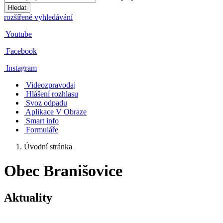
Hledat
rozšířené vyhledávání
Youtube
Facebook
Instagram
Videozpravodaj
Hlášení rozhlasu
Svoz odpadu
Aplikace V Obraze
Smart info
Formuláře
Úvodní stránka
Obec Branišovice
Aktuality