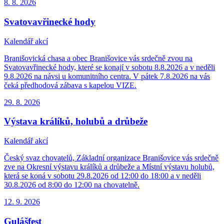
8. 8.
2026
Svatovavřinecké hody
Kalendář akcí
Branišovická chasa a obec Branišovice vás srdečně zvou na
Svatovavřinecké hody, které se konají v sobotu 8.8.2026 a v neděli
9.8.2026 na návsi u komunitního centra. V pátek 7.8.2026 na vás
čeká předhodová zábava s kapelou VIZE.
29. 8.
2026
Výstava králíků, holubů a drůbeže
Kalendář akcí
Český svaz chovatelů, Základní organizace Branišovice vás srdečně
zve na Okresní výstavu králíků a drůbeže a Místní výstavu holubů,
která se koná v sobotu 29.8.2026 od 12:00 do 18:00 a v neděli
30.8.2026 od 8:00 do 12:00 na chovatelně.
12. 9.
2026
Gulášfest