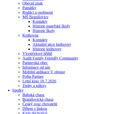
Obecní znak
Památky
Rodáci a osobnosti
MŠ Branišovice
Kontakty
Historie mateřské školy
Historie školy
Knihovna
Kontakty
Aktuální akce knihovny
Historie knihovny
Víceúčelové hřiště
Audit Family Friendly Community
Partnerská obec
Informace od nás
Mobilní aplikace V obraze
Pošta Partner
Letní kino 10.7.2026
Ztráty a nálezy
Spolky
Babská chasa
Branišovická chasa
Český svaz chovatelů
Dětem s láskou
Klub důchodců