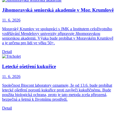
Jihomoravská seniorská akademie v Mor. Krumlově
11. 6.
2026
Moravský Krumlov ve spolupráci s JMK a Institutem celoživotního
vzdělávání Mendelovy univerzity připravuje Jihomoravskou
seniorskou akademii. Výuka bude probíhat v Moravském Krumlově
a je určena pro lidi ve věku 50+.
Detail
Letecké ošetření kukuřice
11. 6.
2026
Společnost Biocont laboratory oznamuje, že od 13.6. bude probíhat
letecké ošetření porostů kukuřice proti zavíječi kukuřičnému. Bude
použita biologická ochrana, proto je tato metoda zcela přirozená,
bezpečná a šetrná k životnímu prostředí.
Detail