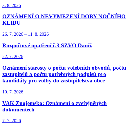
3. 8.
2026
OZNÁMENÍ O NEVYMEZENÍ DOBY NOČNÍHO
KLIDU
26. 7.
2026
–
11. 8.
2026
Rozpočtové opatření č.3 SZVO Daníž
22. 7.
2026
Oznámení starosty o počtu volebních obvodů, počtu
zastupitelů a počtu potřebných podpisů pro
kandidáty pro volby do zastupitelstva obce
10. 7.
2026
VAK Znojemsko: Oznámení o zveřejněných
dokumentech
7. 7.
2026