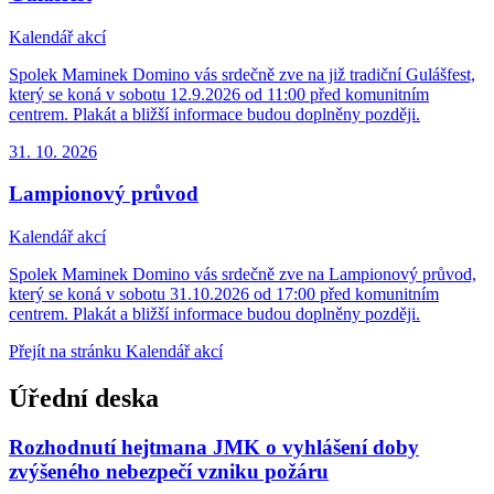
Kalendář akcí
Spolek Maminek Domino vás srdečně zve na již tradiční Gulášfest,
který se koná v sobotu 12.9.2026 od 11:00 před komunitním
centrem. Plakát a bližší informace budou doplněny později.
31. 10.
2026
Lampionový průvod
Kalendář akcí
Spolek Maminek Domino vás srdečně zve na Lampionový průvod,
který se koná v sobotu 31.10.2026 od 17:00 před komunitním
centrem. Plakát a bližší informace budou doplněny později.
Přejít na stránku Kalendář akcí
Úřední deska
Rozhodnutí hejtmana JMK o vyhlášení doby
zvýšeného nebezpečí vzniku požáru