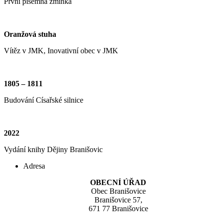
První písemná zmínka
Oranžová stuha
Vítěz v JMK, Inovativní obec v JMK
1805 – 1811
Budování Císařské silnice
2022
Vydání knihy Dějiny Branišovic
Adresa
OBECNÍ ÚŘAD
Obec Branišovice
Branišovice 57,
671 77 Branišovice