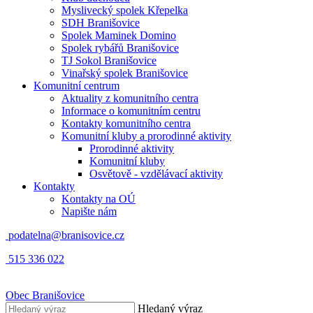
Myslivecký spolek Křepelka
SDH Branišovice
Spolek Maminek Domino
Spolek rybářů Branišovice
TJ Sokol Branišovice
Vinařský spolek Branišovice
Komunitní centrum
Aktuality z komunitního centra
Informace o komunitním centru
Kontakty komunitního centra
Komunitní kluby a prorodinné aktivity
Prorodinné aktivity
Komunitní kluby
Osvětově - vzdělávací aktivity
Kontakty
Kontakty na OÚ
Napište nám
podatelna@branisovice.cz
515 336 022
Obec
Branišovice
Hledaný výraz