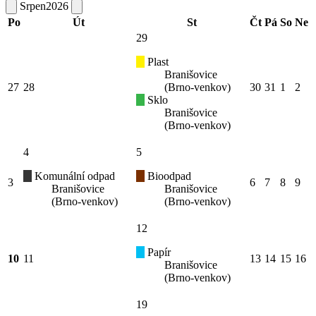
Srpen
2026
Po
Út
St
Čt
Pá
So
Ne
29
Plast
Branišovice
27
28
(Brno-venkov)
30
31
1
2
Sklo
Branišovice
(Brno-venkov)
4
5
Komunální odpad
Bioodpad
3
6
7
8
9
Branišovice
Branišovice
(Brno-venkov)
(Brno-venkov)
12
Papír
10
11
13
14
15
16
Branišovice
(Brno-venkov)
19