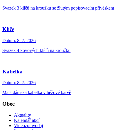
Svazek 3 klíčů na kroužku se žlutým popisovacím přívěskem
Klíče
Datum:
8. 7. 2026
Svazek 4 kovových klíčů na kroužku
Kabelka
Datum:
8. 7. 2026
Malá dámská kabelka v béžové barvě
Obec
Aktuality
Kalendář akcí
Videozpravodaj