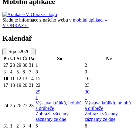
Mobilní aplikace
Sledujte informace z našeho webu v
mobilní aplikaci –
V OBRAZE.
Kalendář
Srpen
2026
Po
Út
St
Čt
Pá
So
Ne
27
28
29
30
31
1
2
3
4
5
6
7
8
9
10
11
12
13
14
15
16
17
18
19
20
21
22
23
29
30
1
1
Výstava králíků, holubů
Výstava králíků, holubů
24
25
26
27
28
a drůbeže
a drůbeže
Zobrazit všechny
Zobrazit všechny
záznamy ze dne
záznamy ze dne
31
1
2
3
4
5
6