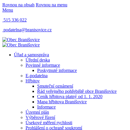
Rovnou na obsah
Rovnou na menu
Menu
515 336 022
podatelna@branisovice.cz
Úřad a samospráva
Úřední deska
Povinné informace
Poskytnuté informace
E-podatelna
Hřbitov
Smuteční oznámení
Řád veřejného pohřebiště obce Branišovice
Ceník hřbitova platný od 1. 1. 2020
Mapa hřbitova Branišovice
Informace
Územní plán
Výběrové řízení
Úsekové měření rychlosti
Prohlášení o ochraně soukromí