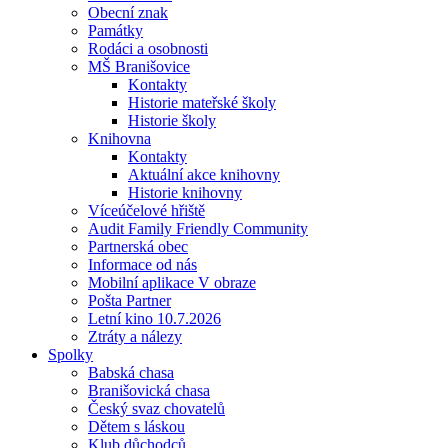
Obecní znak
Památky
Rodáci a osobnosti
MŠ Branišovice
Kontakty
Historie mateřské školy
Historie školy
Knihovna
Kontakty
Aktuální akce knihovny
Historie knihovny
Víceúčelové hřiště
Audit Family Friendly Community
Partnerská obec
Informace od nás
Mobilní aplikace V obraze
Pošta Partner
Letní kino 10.7.2026
Ztráty a nálezy
Spolky
Babská chasa
Branišovická chasa
Český svaz chovatelů
Dětem s láskou
Klub důchodců