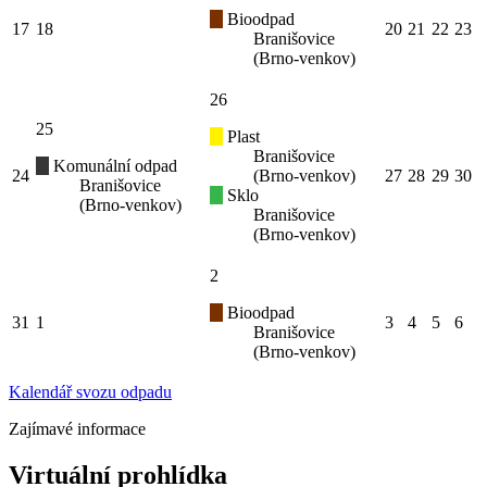
Bioodpad
17
18
20
21
22
23
Branišovice
(Brno-venkov)
26
25
Plast
Branišovice
Komunální odpad
24
(Brno-venkov)
27
28
29
30
Branišovice
Sklo
(Brno-venkov)
Branišovice
(Brno-venkov)
2
Bioodpad
31
1
3
4
5
6
Branišovice
(Brno-venkov)
Kalendář svozu odpadu
Zajímavé informace
Virtuální prohlídka