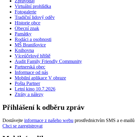
Zpravodaj
Virtuální prohlídka
Fotogalerie
Tradiční lidový oděv
Historie obce
Obecní znak
Památky
Rodáci a osobnosti
MŠ Branišovice
Knihovna
Víceúčelové hřiště
Audit Family Friendly Community
Partnerská obec
Informace od nás
Mobilní aplikace V obraze
Pošta Partner
Letní kino 10.7.2026
Ztráty a nálezy
Přihlášení k odběru zpráv
Dostávejte
informace z našeho webu
prostřednictvím SMS a e-mailů
Chci se zaregistrovat