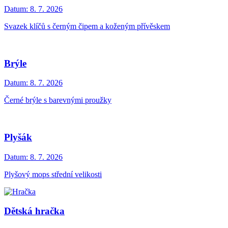
Datum:
8. 7. 2026
Svazek klíčů s černým čipem a koženým přívěskem
Brýle
Datum:
8. 7. 2026
Černé brýle s barevnými proužky
Plyšák
Datum:
8. 7. 2026
Plyšový mops střední velikosti
Dětská hračka