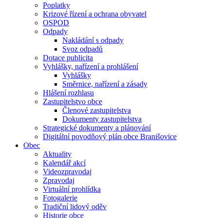
Poplatky
Krizové řízení a ochrana obyvatel
OSPOD
Odpady
Nakládání s odpady
Svoz odpadů
Dotace publicita
Vyhlášky, nařízení a prohlášení
Vyhlášky
Směrnice, nařízení a zásady
Hlášení rozhlasu
Zastupitelstvo obce
Členové zastupitelstva
Dokumenty zastupitelstva
Strategické dokumenty a plánování
Digitální povodňový plán obce Branišovice
Obec
Aktuality
Kalendář akcí
Videozpravodaj
Zpravodaj
Virtuální prohlídka
Fotogalerie
Tradiční lidový oděv
Historie obce