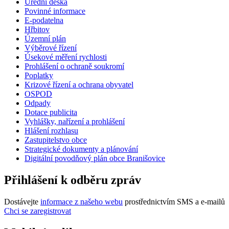
Úřední deska
Povinné informace
E-podatelna
Hřbitov
Územní plán
Výběrové řízení
Úsekové měření rychlosti
Prohlášení o ochraně soukromí
Poplatky
Krizové řízení a ochrana obyvatel
OSPOD
Odpady
Dotace publicita
Vyhlášky, nařízení a prohlášení
Hlášení rozhlasu
Zastupitelstvo obce
Strategické dokumenty a plánování
Digitální povodňový plán obce Branišovice
Přihlášení k odběru zpráv
Dostávejte
informace z našeho webu
prostřednictvím SMS a e-mailů
Chci se zaregistrovat