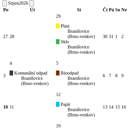
Srpen
2026
Po
Út
St
Čt
Pá
So
Ne
29
Plast
Branišovice
27
28
(Brno-venkov)
30
31
1
2
Sklo
Branišovice
(Brno-venkov)
4
5
Komunální odpad
Bioodpad
3
6
7
8
9
Branišovice
Branišovice
(Brno-venkov)
(Brno-venkov)
12
Papír
10
11
13
14
15
16
Branišovice
(Brno-venkov)
19