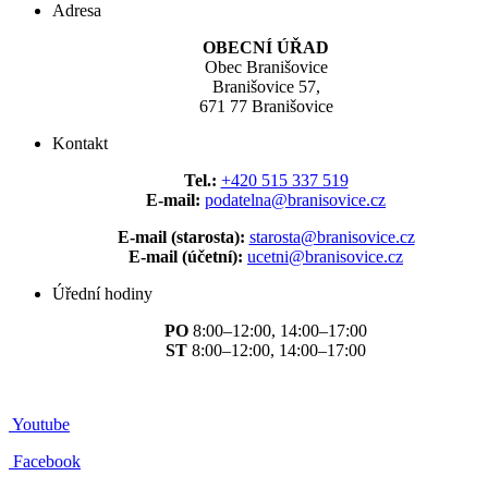
Adresa
OBECNÍ ÚŘAD
Obec Branišovice
Branišovice 57,
671 77 Branišovice
Kontakt
Tel.:
+420 515 337 519
E-mail:
podatelna@branisovice.cz
E-mail (starosta):
starosta@branisovice.cz
E-mail (účetní):
ucetni@branisovice.cz
Úřední hodiny
PO
8:00–12:00, 14:00–17:00
ST
8:00–12:00, 14:00–17:00
Youtube
Facebook