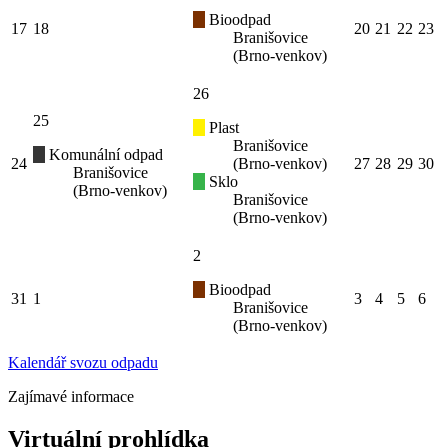
Bioodpad
17
18
20
21
22
23
Branišovice
(Brno-venkov)
26
25
Plast
Branišovice
Komunální odpad
24
(Brno-venkov)
27
28
29
30
Branišovice
Sklo
(Brno-venkov)
Branišovice
(Brno-venkov)
2
Bioodpad
31
1
3
4
5
6
Branišovice
(Brno-venkov)
Kalendář svozu odpadu
Zajímavé informace
Virtuální prohlídka