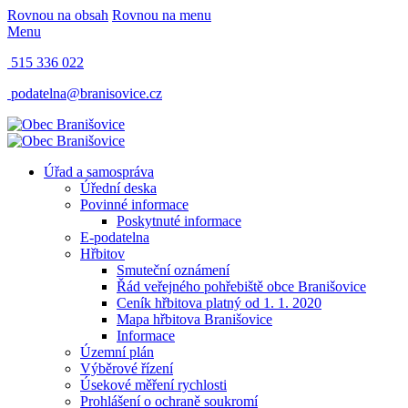
Rovnou na obsah
Rovnou na menu
Menu
515 336 022
podatelna@branisovice.cz
Úřad a samospráva
Úřední deska
Povinné informace
Poskytnuté informace
E-podatelna
Hřbitov
Smuteční oznámení
Řád veřejného pohřebiště obce Branišovice
Ceník hřbitova platný od 1. 1. 2020
Mapa hřbitova Branišovice
Informace
Územní plán
Výběrové řízení
Úsekové měření rychlosti
Prohlášení o ochraně soukromí