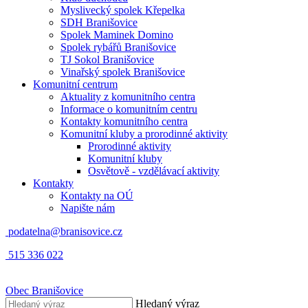
Myslivecký spolek Křepelka
SDH Branišovice
Spolek Maminek Domino
Spolek rybářů Branišovice
TJ Sokol Branišovice
Vinařský spolek Branišovice
Komunitní centrum
Aktuality z komunitního centra
Informace o komunitním centru
Kontakty komunitního centra
Komunitní kluby a prorodinné aktivity
Prorodinné aktivity
Komunitní kluby
Osvětově - vzdělávací aktivity
Kontakty
Kontakty na OÚ
Napište nám
podatelna@branisovice.cz
515 336 022
Obec
Branišovice
Hledaný výraz