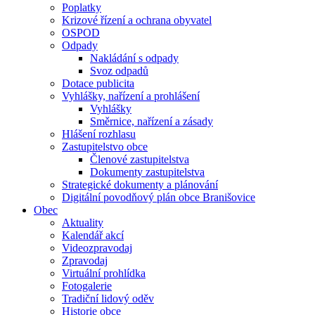
Poplatky
Krizové řízení a ochrana obyvatel
OSPOD
Odpady
Nakládání s odpady
Svoz odpadů
Dotace publicita
Vyhlášky, nařízení a prohlášení
Vyhlášky
Směrnice, nařízení a zásady
Hlášení rozhlasu
Zastupitelstvo obce
Členové zastupitelstva
Dokumenty zastupitelstva
Strategické dokumenty a plánování
Digitální povodňový plán obce Branišovice
Obec
Aktuality
Kalendář akcí
Videozpravodaj
Zpravodaj
Virtuální prohlídka
Fotogalerie
Tradiční lidový oděv
Historie obce