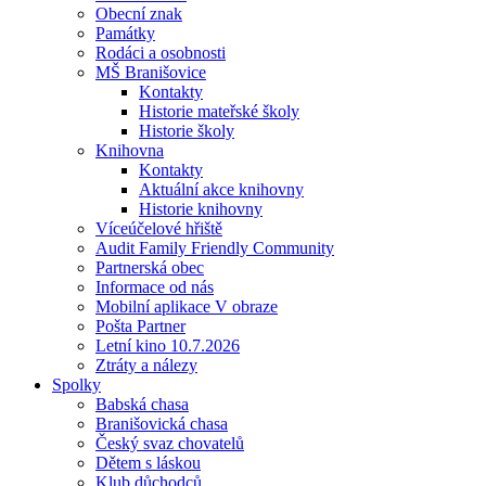
Obecní znak
Památky
Rodáci a osobnosti
MŠ Branišovice
Kontakty
Historie mateřské školy
Historie školy
Knihovna
Kontakty
Aktuální akce knihovny
Historie knihovny
Víceúčelové hřiště
Audit Family Friendly Community
Partnerská obec
Informace od nás
Mobilní aplikace V obraze
Pošta Partner
Letní kino 10.7.2026
Ztráty a nálezy
Spolky
Babská chasa
Branišovická chasa
Český svaz chovatelů
Dětem s láskou
Klub důchodců