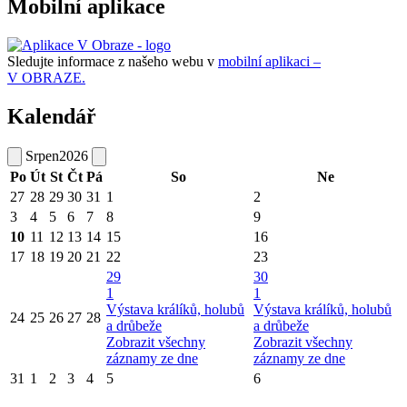
Mobilní aplikace
Sledujte informace z našeho webu v
mobilní aplikaci –
V OBRAZE.
Kalendář
Srpen
2026
Po
Út
St
Čt
Pá
So
Ne
27
28
29
30
31
1
2
3
4
5
6
7
8
9
10
11
12
13
14
15
16
17
18
19
20
21
22
23
29
30
1
1
Výstava králíků, holubů
Výstava králíků, holubů
24
25
26
27
28
a drůbeže
a drůbeže
Zobrazit všechny
Zobrazit všechny
záznamy ze dne
záznamy ze dne
31
1
2
3
4
5
6