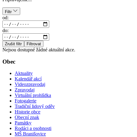
Filtr
od:
do:
Zrušit filtr
Filtrovat
Nejsou dostupné žádné aktuální akce.
Obec
Aktuality
Kalendář akcí
Videozpravodaj
Zpravodaj
Virtuální prohlídka
Fotogalerie
Tradiční lidový oděv
Historie obce
Obecní znak
Památky
Rodáci a osobnosti
MŠ Branišovice