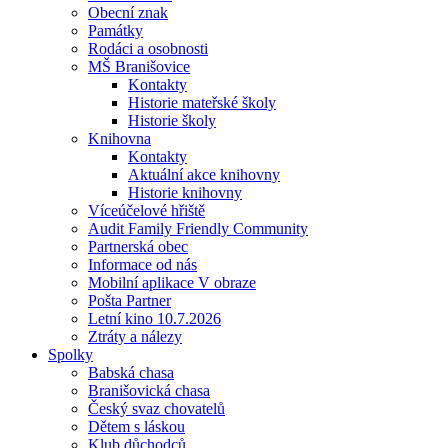
Obecní znak
Památky
Rodáci a osobnosti
MŠ Branišovice
Kontakty
Historie mateřské školy
Historie školy
Knihovna
Kontakty
Aktuální akce knihovny
Historie knihovny
Víceúčelové hřiště
Audit Family Friendly Community
Partnerská obec
Informace od nás
Mobilní aplikace V obraze
Pošta Partner
Letní kino 10.7.2026
Ztráty a nálezy
Spolky
Babská chasa
Branišovická chasa
Český svaz chovatelů
Dětem s láskou
Klub důchodců