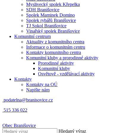
Myslivecký spolek Křepelka
SDH Branišovice
Spolek Maminek Domino
Spolek rybářů Branišovice
TJ Sokol Branišovice
Vinařský spolek Branišovice
Komunitní centrum
Aktuality z komunitního centra
Informace o komunitním centru
Kontakty komunitního centra
Komunitní kluby a prorodinné aktivity
Prorodinné aktivity
Komunitní kluby
Osvětově - vzdělávací aktivity
Kontakty
Kontakty na OÚ
Napište nám
podatelna@branisovice.cz
515 336 022
Obec
Branišovice
Hledaný výraz