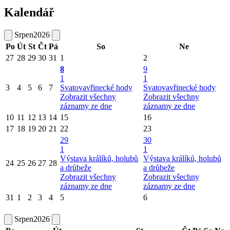
Kalendář
Srpen
2026
Po
Út
St
Čt
Pá
So
Ne
27
28
29
30
31
1
2
8
9
1
1
3
4
5
6
7
Svatovavřinecké hody
Svatovavřinecké hody
Zobrazit všechny
Zobrazit všechny
záznamy ze dne
záznamy ze dne
10
11
12
13
14
15
16
17
18
19
20
21
22
23
29
30
1
1
Výstava králíků, holubů
Výstava králíků, holubů
24
25
26
27
28
a drůbeže
a drůbeže
Zobrazit všechny
Zobrazit všechny
záznamy ze dne
záznamy ze dne
31
1
2
3
4
5
6
Srpen
2026