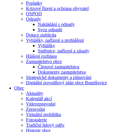
Poplatky
Krizové řízení a ochrana obyvatel
OSPOD
Odpady
Nakládání s odpady
Svoz odpadů
Dotace publicita
Vyhlášky, nařízení a prohlášení
Vyhlášky
Směrnice, nařízení a zásady
Hlášení rozhlasu
Zastupitelstvo obce
Členové zastupitelstva
Dokumenty zastupitelstva
Strategické dokumenty a plánování
Digitální povodňový plán obce Branišovice
Obec
Aktuality
Kalendář akcí
Videozpravodaj
Zpravodaj
Virtuální prohlídka
Fotogalerie
Tradiční lidový oděv
Historie obce