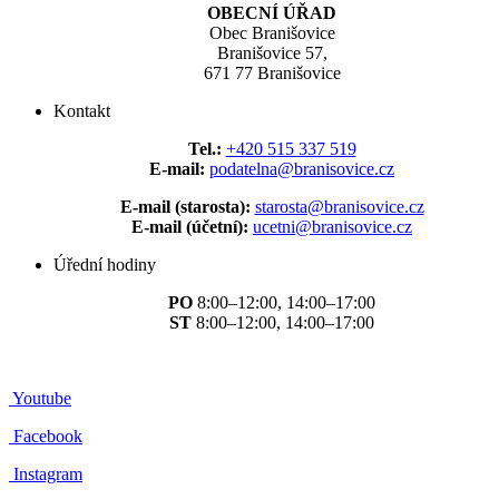
OBECNÍ ÚŘAD
Obec Branišovice
Branišovice 57,
671 77 Branišovice
Kontakt
Tel.:
+420 515 337 519
E-mail:
podatelna@branisovice.cz
E-mail (starosta):
starosta@branisovice.cz
E-mail (účetní):
ucetni@branisovice.cz
Úřední hodiny
PO
8:00–12:00, 14:00–17:00
ST
8:00–12:00, 14:00–17:00
Youtube
Facebook
Instagram