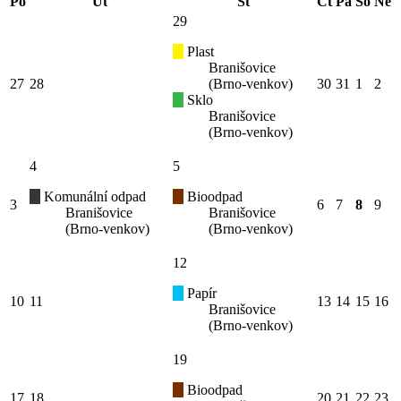
Po
Út
St
Čt
Pá
So
Ne
29
Plast
Branišovice
27
28
(Brno-venkov)
30
31
1
2
Sklo
Branišovice
(Brno-venkov)
4
5
Komunální odpad
Bioodpad
3
6
7
8
9
Branišovice
Branišovice
(Brno-venkov)
(Brno-venkov)
12
Papír
10
11
13
14
15
16
Branišovice
(Brno-venkov)
19
Bioodpad
17
18
20
21
22
23