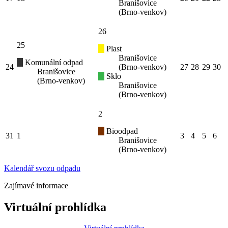
Branišovice
(Brno-venkov)
26
25
Plast
Branišovice
Komunální odpad
24
(Brno-venkov)
27
28
29
30
Branišovice
Sklo
(Brno-venkov)
Branišovice
(Brno-venkov)
2
Bioodpad
31
1
3
4
5
6
Branišovice
(Brno-venkov)
Kalendář svozu odpadu
Zajímavé informace
Virtuální prohlídka