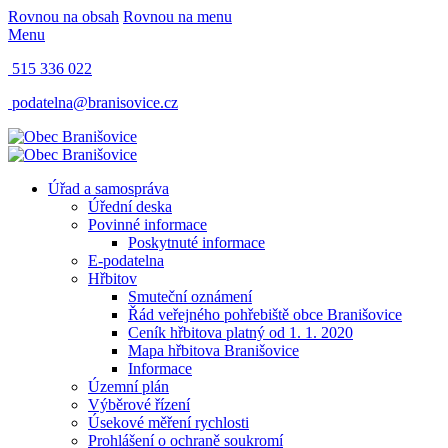
Rovnou na obsah
Rovnou na menu
Menu
515 336 022
podatelna@branisovice.cz
Úřad a samospráva
Úřední deska
Povinné informace
Poskytnuté informace
E-podatelna
Hřbitov
Smuteční oznámení
Řád veřejného pohřebiště obce Branišovice
Ceník hřbitova platný od 1. 1. 2020
Mapa hřbitova Branišovice
Informace
Územní plán
Výběrové řízení
Úsekové měření rychlosti
Prohlášení o ochraně soukromí