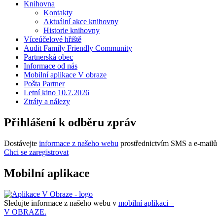
Knihovna
Kontakty
Aktuální akce knihovny
Historie knihovny
Víceúčelové hřiště
Audit Family Friendly Community
Partnerská obec
Informace od nás
Mobilní aplikace V obraze
Pošta Partner
Letní kino 10.7.2026
Ztráty a nálezy
Přihlášení k odběru zpráv
Dostávejte
informace z našeho webu
prostřednictvím SMS a e-mailů
Chci se zaregistrovat
Mobilní aplikace
Sledujte informace z našeho webu v
mobilní aplikaci –
V OBRAZE.