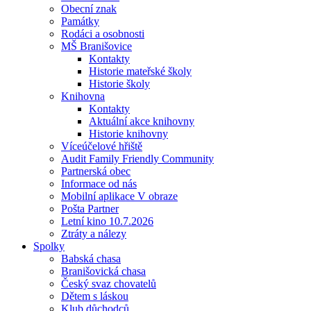
Obecní znak
Památky
Rodáci a osobnosti
MŠ Branišovice
Kontakty
Historie mateřské školy
Historie školy
Knihovna
Kontakty
Aktuální akce knihovny
Historie knihovny
Víceúčelové hřiště
Audit Family Friendly Community
Partnerská obec
Informace od nás
Mobilní aplikace V obraze
Pošta Partner
Letní kino 10.7.2026
Ztráty a nálezy
Spolky
Babská chasa
Branišovická chasa
Český svaz chovatelů
Dětem s láskou
Klub důchodců