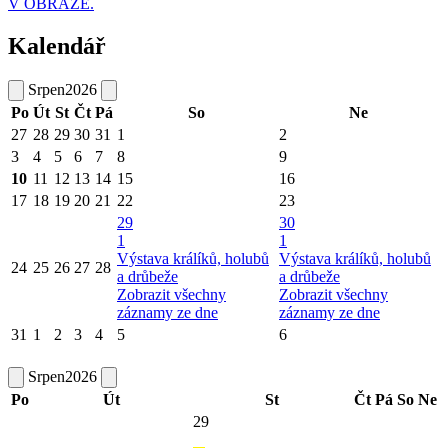
V OBRAZE.
Kalendář
Srpen
2026
Po
Út
St
Čt
Pá
So
Ne
27
28
29
30
31
1
2
3
4
5
6
7
8
9
10
11
12
13
14
15
16
17
18
19
20
21
22
23
29
30
1
1
Výstava králíků, holubů
Výstava králíků, holubů
24
25
26
27
28
a drůbeže
a drůbeže
Zobrazit všechny
Zobrazit všechny
záznamy ze dne
záznamy ze dne
31
1
2
3
4
5
6
Srpen
2026
Po
Út
St
Čt
Pá
So
Ne
29