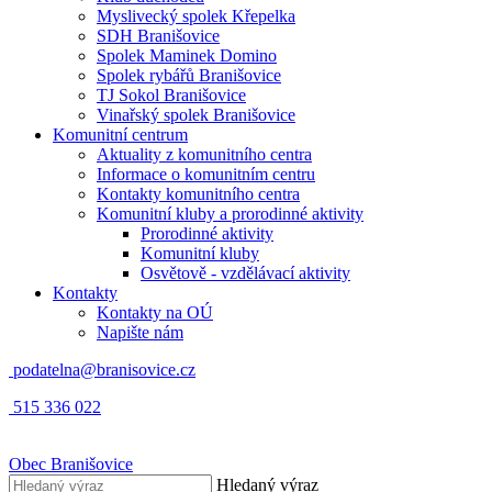
Myslivecký spolek Křepelka
SDH Branišovice
Spolek Maminek Domino
Spolek rybářů Branišovice
TJ Sokol Branišovice
Vinařský spolek Branišovice
Komunitní centrum
Aktuality z komunitního centra
Informace o komunitním centru
Kontakty komunitního centra
Komunitní kluby a prorodinné aktivity
Prorodinné aktivity
Komunitní kluby
Osvětově - vzdělávací aktivity
Kontakty
Kontakty na OÚ
Napište nám
podatelna@branisovice.cz
515 336 022
Obec
Branišovice
Hledaný výraz