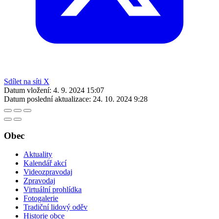
Sdílet na síti X
Datum vložení:
4. 9. 2024 15:07
Datum poslední aktualizace:
24. 10. 2024 9:28
Obec
Aktuality
Kalendář akcí
Videozpravodaj
Zpravodaj
Virtuální prohlídka
Fotogalerie
Tradiční lidový oděv
Historie obce