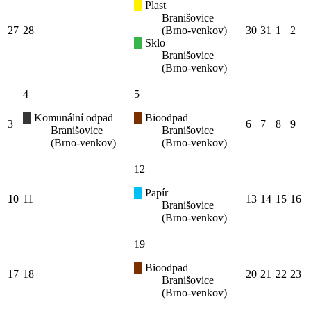
Plast
Branišovice
27
28
(Brno-venkov)
30
31
1
2
Sklo
Branišovice
(Brno-venkov)
4
5
Komunální odpad
Bioodpad
3
6
7
8
9
Branišovice
Branišovice
(Brno-venkov)
(Brno-venkov)
12
Papír
10
11
13
14
15
16
Branišovice
(Brno-venkov)
19
Bioodpad
17
18
20
21
22
23
Branišovice
(Brno-venkov)