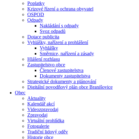
Poplatky
Krizové řízení a ochrana obyvatel
OSPOD
Odpady
Nakládání s odpady
Svoz odpadů
Dotace publicita
Vyhlášky, nařízení a prohlášení
Vyhlášky
Směrnice, nařízení a zásady
Hlášení rozhlasu
Zastupitelstvo obce
Členové zastupitelstva
Dokumenty zastupitelstva
Strategické dokumenty a plánování
Digitální povodňový plán obce Branišovice
Obec
Aktuality
Kalendář akcí
Videozpravodaj
Zpravodaj
Virtuální prohlídka
Fotogalerie
Tradiční lidový oděv
Historie obce