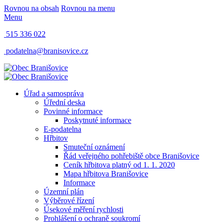
Rovnou na obsah
Rovnou na menu
Menu
515 336 022
podatelna@branisovice.cz
Úřad a samospráva
Úřední deska
Povinné informace
Poskytnuté informace
E-podatelna
Hřbitov
Smuteční oznámení
Řád veřejného pohřebiště obce Branišovice
Ceník hřbitova platný od 1. 1. 2020
Mapa hřbitova Branišovice
Informace
Územní plán
Výběrové řízení
Úsekové měření rychlosti
Prohlášení o ochraně soukromí