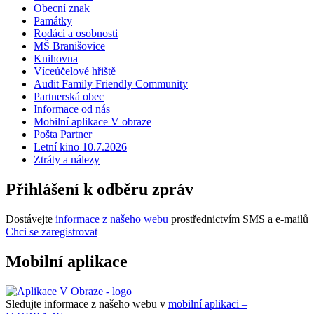
Obecní znak
Památky
Rodáci a osobnosti
MŠ Branišovice
Knihovna
Víceúčelové hřiště
Audit Family Friendly Community
Partnerská obec
Informace od nás
Mobilní aplikace V obraze
Pošta Partner
Letní kino 10.7.2026
Ztráty a nálezy
Přihlášení k odběru zpráv
Dostávejte
informace z našeho webu
prostřednictvím SMS a e-mailů
Chci se zaregistrovat
Mobilní aplikace
Sledujte informace z našeho webu v
mobilní aplikaci –