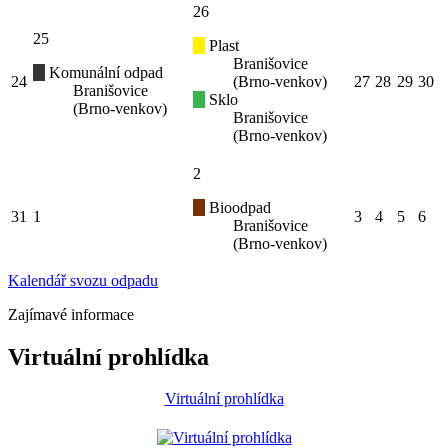
26
25
Plast
Branišovice
Komunální odpad
24
(Brno-venkov)
27
28
29
30
Branišovice
Sklo
(Brno-venkov)
Branišovice
(Brno-venkov)
2
Bioodpad
31
1
3
4
5
6
Branišovice
(Brno-venkov)
Kalendář svozu odpadu
Zajímavé informace
Virtuální prohlídka
Virtuální prohlídka