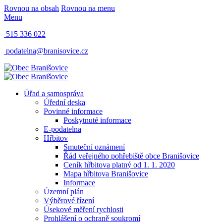
Rovnou na obsah
Rovnou na menu
Menu
515 336 022
podatelna@branisovice.cz
Úřad a samospráva
Úřední deska
Povinné informace
Poskytnuté informace
E-podatelna
Hřbitov
Smuteční oznámení
Řád veřejného pohřebiště obce Branišovice
Ceník hřbitova platný od 1. 1. 2020
Mapa hřbitova Branišovice
Informace
Územní plán
Výběrové řízení
Úsekové měření rychlosti
Prohlášení o ochraně soukromí