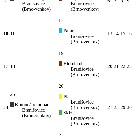
3
6
7
8
9
Branišovice
Branišovice
(Brno-venkov)
(Brno-venkov)
12
Papír
10
11
13
14
15
16
Branišovice
(Brno-venkov)
19
Bioodpad
17
18
20
21
22
23
Branišovice
(Brno-venkov)
26
25
Plast
Branišovice
Komunální odpad
24
(Brno-venkov)
27
28
29
30
Branišovice
Sklo
(Brno-venkov)
Branišovice
(Brno-venkov)
2