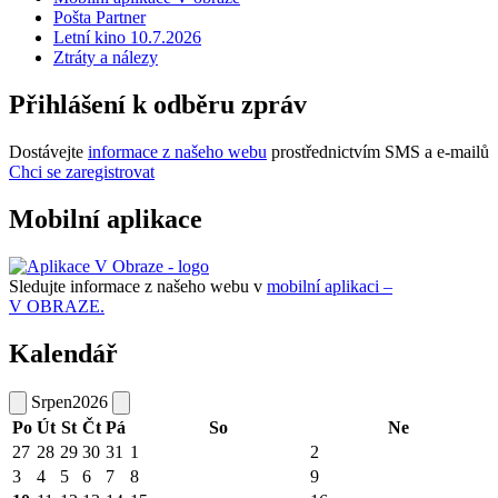
Pošta Partner
Letní kino 10.7.2026
Ztráty a nálezy
Přihlášení k odběru zpráv
Dostávejte
informace z našeho webu
prostřednictvím SMS a e-mailů
Chci se zaregistrovat
Mobilní aplikace
Sledujte informace z našeho webu v
mobilní aplikaci –
V OBRAZE.
Kalendář
Srpen
2026
Po
Út
St
Čt
Pá
So
Ne
27
28
29
30
31
1
2
3
4
5
6
7
8
9