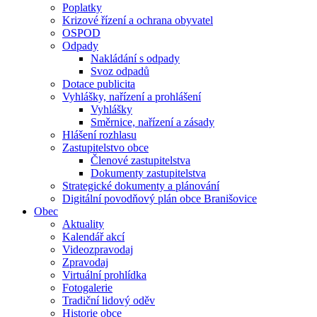
Poplatky
Krizové řízení a ochrana obyvatel
OSPOD
Odpady
Nakládání s odpady
Svoz odpadů
Dotace publicita
Vyhlášky, nařízení a prohlášení
Vyhlášky
Směrnice, nařízení a zásady
Hlášení rozhlasu
Zastupitelstvo obce
Členové zastupitelstva
Dokumenty zastupitelstva
Strategické dokumenty a plánování
Digitální povodňový plán obce Branišovice
Obec
Aktuality
Kalendář akcí
Videozpravodaj
Zpravodaj
Virtuální prohlídka
Fotogalerie
Tradiční lidový oděv
Historie obce