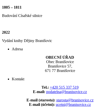
1805 – 1811
Budování Císařské silnice
2022
Vydání knihy Dějiny Branišovic
Adresa
OBECNÍ ÚŘAD
Obec Branišovice
Branišovice 57,
671 77 Branišovice
Kontakt
Tel.:
+420 515 337 519
E-mail:
podatelna@branisovice.cz
E-mail (starosta):
starosta@branisovice.cz
E-mail (účetní):
ucetni@branisovice.cz