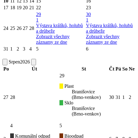
10
11
12
13
14
15
16
17
18
19
20
21
22
23
29
30
1
1
Výstava králíků, holubů
Výstava králíků, holubů
24
25
26
27
28
a drůbeže
a drůbeže
Zobrazit všechny
Zobrazit všechny
záznamy ze dne
záznamy ze dne
31
1
2
3
4
5
6
Srpen
2026
Po
Út
St
Čt
Pá
So
Ne
29
Plast
Branišovice
27
28
(Brno-venkov)
30
31
1
2
Sklo
Branišovice
(Brno-venkov)
4
5
Komunální odpad
Bioodpad