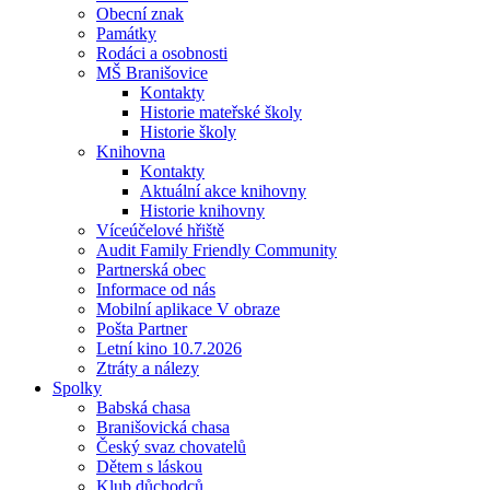
Obecní znak
Památky
Rodáci a osobnosti
MŠ Branišovice
Kontakty
Historie mateřské školy
Historie školy
Knihovna
Kontakty
Aktuální akce knihovny
Historie knihovny
Víceúčelové hřiště
Audit Family Friendly Community
Partnerská obec
Informace od nás
Mobilní aplikace V obraze
Pošta Partner
Letní kino 10.7.2026
Ztráty a nálezy
Spolky
Babská chasa
Branišovická chasa
Český svaz chovatelů
Dětem s láskou
Klub důchodců