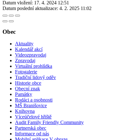
Datum vložení:
17. 4. 2024 12:51
Datum poslední aktualizace:
4. 2. 2025 11:02
Obec
Aktuality
Kalendář akcí
Videozpravodaj
Zpravodaj
Virtuální prohlídka
Fotogalerie
Tradiční lidový oděv
Historie obce
Obecní znak
Památky
Rodáci a osobnosti
MŠ Branišovice
Knihovna
Víceúčelové hřiště
Audit Family Friendly Community
Partnerská obec
Informace od nás
Mobilní aplikace V obraze