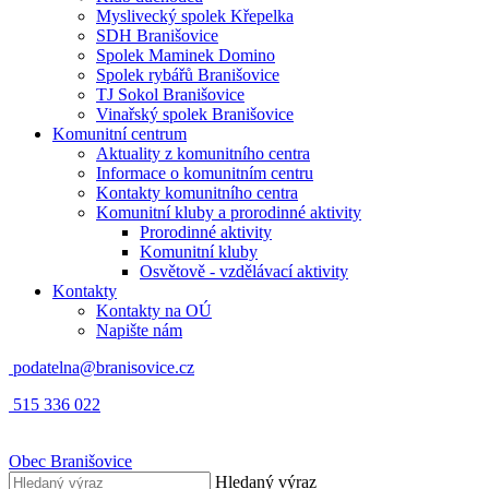
Myslivecký spolek Křepelka
SDH Branišovice
Spolek Maminek Domino
Spolek rybářů Branišovice
TJ Sokol Branišovice
Vinařský spolek Branišovice
Komunitní centrum
Aktuality z komunitního centra
Informace o komunitním centru
Kontakty komunitního centra
Komunitní kluby a prorodinné aktivity
Prorodinné aktivity
Komunitní kluby
Osvětově - vzdělávací aktivity
Kontakty
Kontakty na OÚ
Napište nám
podatelna@branisovice.cz
515 336 022
Obec
Branišovice
Hledaný výraz