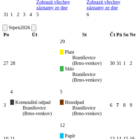
Zobrazit všechny
Zobrazit všechny
záznamy ze dne
záznamy ze dne
31
1
2
3
4
5
6
Srpen
2026
Po
Út
St
Čt
Pá
So
Ne
29
Plast
Branišovice
27
28
(Brno-venkov)
30
31
1
2
Sklo
Branišovice
(Brno-venkov)
4
5
Komunální odpad
Bioodpad
3
6
7
8
9
Branišovice
Branišovice
(Brno-venkov)
(Brno-venkov)
12
Papír
10
11
13
14
15
16