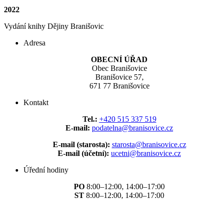
2022
Vydání knihy Dějiny Branišovic
Adresa
OBECNÍ ÚŘAD
Obec Branišovice
Branišovice 57,
671 77 Branišovice
Kontakt
Tel.:
+420 515 337 519
E-mail:
podatelna@branisovice.cz
E-mail (starosta):
starosta@branisovice.cz
E-mail (účetní):
ucetni@branisovice.cz
Úřední hodiny
PO
8:00–12:00, 14:00–17:00
ST
8:00–12:00, 14:00–17:00