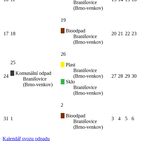
Branišovice
(Brno-venkov)
19
Bioodpad
17
18
20
21
22
23
Branišovice
(Brno-venkov)
26
25
Plast
Branišovice
Komunální odpad
24
(Brno-venkov)
27
28
29
30
Branišovice
Sklo
(Brno-venkov)
Branišovice
(Brno-venkov)
2
Bioodpad
31
1
3
4
5
6
Branišovice
(Brno-venkov)
Kalendář svozu odpadu