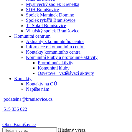
Myslivecký spolek Křepelka
SDH Branišovice
Spolek Maminek Domino
Spolek rybářů Branišovice
TJ Sokol Branišovice
Vinařský spolek Branišovice
Komunitní centrum
Aktuality z komunitního centra
Informace o komunitním centru
Kontakty komunitního centra
Komunitní kluby a prorodinné aktivity
Prorodinné aktivity
Komunitní kluby
Osvětově - vzdělávací aktivity
Kontakty
Kontakty na OÚ
Napište nám
podatelna@branisovice.cz
515 336 022
Obec
Branišovice
Hledaný výraz