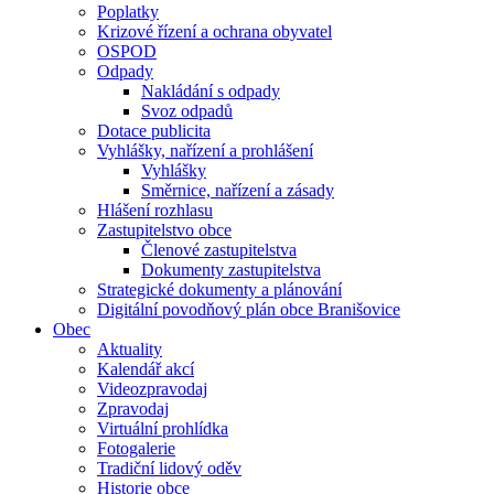
Poplatky
Krizové řízení a ochrana obyvatel
OSPOD
Odpady
Nakládání s odpady
Svoz odpadů
Dotace publicita
Vyhlášky, nařízení a prohlášení
Vyhlášky
Směrnice, nařízení a zásady
Hlášení rozhlasu
Zastupitelstvo obce
Členové zastupitelstva
Dokumenty zastupitelstva
Strategické dokumenty a plánování
Digitální povodňový plán obce Branišovice
Obec
Aktuality
Kalendář akcí
Videozpravodaj
Zpravodaj
Virtuální prohlídka
Fotogalerie
Tradiční lidový oděv
Historie obce