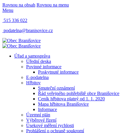
Rovnou na obsah
Rovnou na menu
Menu
515 336 022
podatelna@branisovice.cz
Úřad a samospráva
Úřední deska
Povinné informace
Poskytnuté informace
E-podatelna
Hřbitov
Smuteční oznámení
Řád veřejného pohřebiště obce Branišovice
Ceník hřbitova platný od 1. 1. 2020
Mapa hřbitova Branišovice
Informace
Územní plán
Výběrové řízení
Úsekové měření rychlosti
Prohlášení o ochraně soukromí