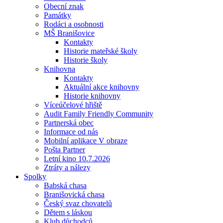
Obecní znak
Památky
Rodáci a osobnosti
MŠ Branišovice
Kontakty
Historie mateřské školy
Historie školy
Knihovna
Kontakty
Aktuální akce knihovny
Historie knihovny
Víceúčelové hřiště
Audit Family Friendly Community
Partnerská obec
Informace od nás
Mobilní aplikace V obraze
Pošta Partner
Letní kino 10.7.2026
Ztráty a nálezy
Spolky
Babská chasa
Branišovická chasa
Český svaz chovatelů
Dětem s láskou
Klub důchodců