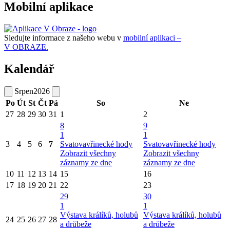
Mobilní aplikace
Sledujte informace z našeho webu v
mobilní aplikaci –
V OBRAZE.
Kalendář
Srpen
2026
Po
Út
St
Čt
Pá
So
Ne
27
28
29
30
31
1
2
8
9
1
1
3
4
5
6
7
Svatovavřinecké hody
Svatovavřinecké hody
Zobrazit všechny
Zobrazit všechny
záznamy ze dne
záznamy ze dne
10
11
12
13
14
15
16
17
18
19
20
21
22
23
29
30
1
1
Výstava králíků, holubů
Výstava králíků, holubů
24
25
26
27
28
a drůbeže
a drůbeže