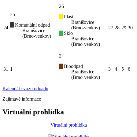
26
25
Plast
Branišovice
Komunální odpad
24
(Brno-venkov)
27
28
29
30
Branišovice
Sklo
(Brno-venkov)
Branišovice
(Brno-venkov)
2
Bioodpad
31
1
3
4
5
6
Branišovice
(Brno-venkov)
Kalendář svozu odpadu
Zajímavé informace
Virtuální prohlídka
Virtuální prohlídka