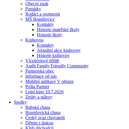
Obecní znak
Památky
Rodáci a osobnosti
MŠ Branišovice
Kontakty
Historie mateřské školy
Historie školy
Knihovna
Kontakty
Aktuální akce knihovny
Historie knihovny
Víceúčelové hřiště
Audit Family Friendly Community
Partnerská obec
Informace od nás
Mobilní aplikace V obraze
Pošta Partner
Letní kino 10.7.2026
Ztráty a nálezy
Spolky
Babská chasa
Branišovická chasa
Český svaz chovatelů
Dětem s láskou
Klub důchodců