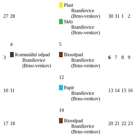
Plast
Branišovice
27
28
(Brno-venkov)
30
31
1
2
Sklo
Branišovice
(Brno-venkov)
4
5
Komunální odpad
Bioodpad
3
6
7
8
9
Branišovice
Branišovice
(Brno-venkov)
(Brno-venkov)
12
Papír
10
11
13
14
15
16
Branišovice
(Brno-venkov)
19
Bioodpad
17
18
20
21
22
23
Branišovice
(Brno-venkov)