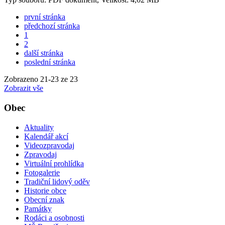
první stránka
předchozí stránka
1
2
další stránka
poslední stránka
Zobrazeno
21
-
23
ze 23
Zobrazit vše
Obec
Aktuality
Kalendář akcí
Videozpravodaj
Zpravodaj
Virtuální prohlídka
Fotogalerie
Tradiční lidový oděv
Historie obce
Obecní znak
Památky
Rodáci a osobnosti