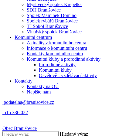
Myslivecký spolek Křepelka
SDH Branišovice
Spolek Maminek Domino
Spolek rybářů Branišovice
TJ Sokol Branišovice
Vinařský spolek Branišovice
Komunitní centrum
Aktuality z komunitního centra
Informace o komunitním centru
Kontakty komunitního centra
Komunitní kluby a prorodinné aktivity
Prorodinné aktivity
Komunitní kluby
Osvětově - vzdělávací aktivity
Kontakty
Kontakty na OÚ
Napište nám
podatelna@branisovice.cz
515 336 022
Obec
Branišovice
Hledaný výraz