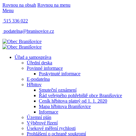
Rovnou na obsah
Rovnou na menu
Menu
515 336 022
podatelna@branisovice.cz
Úřad a samospráva
Úřední deska
Povinné informace
Poskytnuté informace
E-podatelna
Hřbitov
Smuteční oznámení
Řád veřejného pohřebiště obce Branišovice
Ceník hřbitova platný od 1. 1. 2020
Mapa hřbitova Branišovice
Informace
Územní plán
Výběrové řízení
Úsekové měření rychlosti
Prohlášení o ochraně soukromí