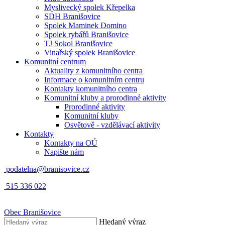
Myslivecký spolek Křepelka
SDH Branišovice
Spolek Maminek Domino
Spolek rybářů Branišovice
TJ Sokol Branišovice
Vinařský spolek Branišovice
Komunitní centrum
Aktuality z komunitního centra
Informace o komunitním centru
Kontakty komunitního centra
Komunitní kluby a prorodinné aktivity
Prorodinné aktivity
Komunitní kluby
Osvětově - vzdělávací aktivity
Kontakty
Kontakty na OÚ
Napište nám
podatelna@branisovice.cz
515 336 022
Obec
Branišovice
Hledaný výraz