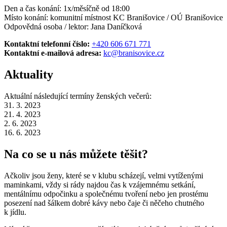
Den a čas konání: 1x/měsíčně od 18:00
Místo konání: komunitní místnost KC Branišovice / OÚ Branišovice
Odpovědná osoba / lektor: Jana Daníčková
Kontaktní telefonní číslo:
+420 606 671 771
Kontaktní e-mailová adresa:
kc@branisovice.cz
Aktuality
Aktuální následující termíny ženských večerů:
31. 3. 2023
21. 4. 2023
2. 6. 2023
16. 6. 2023
Na co se u nás můžete těšit?
Ačkoliv jsou ženy, které se v klubu scházejí, velmi vytíženými
maminkami, vždy si rády najdou čas k vzájemnému setkání,
mentálnímu odpočinku a společnému tvoření nebo jen prostému
posezení nad šálkem dobré kávy nebo čaje či něčeho chutného
k jídlu.