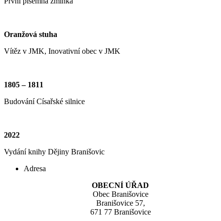
První písemná zmínka
Oranžová stuha
Vítěz v JMK, Inovativní obec v JMK
1805 – 1811
Budování Císařské silnice
2022
Vydání knihy Dějiny Branišovic
Adresa
OBECNÍ ÚŘAD
Obec Branišovice
Branišovice 57,
671 77 Branišovice