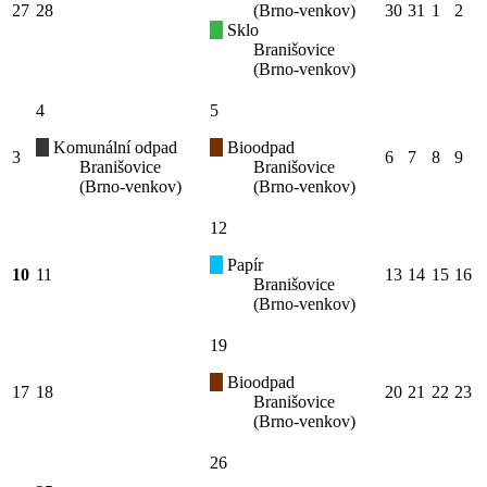
27
28
(Brno-venkov)
30
31
1
2
Sklo
Branišovice
(Brno-venkov)
4
5
Komunální odpad
Bioodpad
3
6
7
8
9
Branišovice
Branišovice
(Brno-venkov)
(Brno-venkov)
12
Papír
10
11
13
14
15
16
Branišovice
(Brno-venkov)
19
Bioodpad
17
18
20
21
22
23
Branišovice
(Brno-venkov)
26