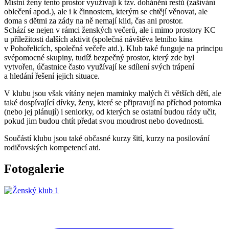
Místní ženy tento prostor využívají k tzv. dohánění restů (zašívání
oblečení apod.), ale i k činnostem, kterým se chtějí věnovat, ale
doma s dětmi za zády na ně nemají klid, čas ani prostor.
Schází se nejen v rámci ženských večerů, ale i mimo prostory KC
u příležitosti dalších aktivit (společná návštěva letního kina
v Pohořelicích, společná večeře atd.). Klub také funguje na principu
svépomocné skupiny, tudíž bezpečný prostor, který zde byl
vytvořen, účastnice často využívají ke sdílení svých trápení
a hledání řešení jejich situace.
V klubu jsou však vítány nejen maminky malých či větších dětí, ale
také dospívající dívky, ženy, které se připravují na příchod potomka
(nebo jej plánují) i seniorky, od kterých se ostatní budou rády učit,
pokud jim budou chtít předat svou moudrost nebo dovednosti.
Součástí klubu jsou také občasné kurzy šití, kurzy na posilování
rodičovských kompetencí atd.
Fotogalerie