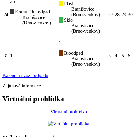
25
Plast
Branišovice
Komunální odpad
24
(Brno-venkov)
27
28
29
30
Branišovice
Sklo
(Brno-venkov)
Branišovice
(Brno-venkov)
2
Bioodpad
31
1
3
4
5
6
Branišovice
(Brno-venkov)
Kalendář svozu odpadu
Zajímavé informace
Virtuální prohlídka
Virtuální prohlídka