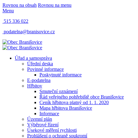
Rovnou na obsah
Rovnou na menu
Menu
515 336 022
podatelna@branisovice.cz
Úřad a samospráva
Úřední deska
Povinné informace
Poskytnuté informace
E-podatelna
Hřbitov
Smuteční oznámení
Řád veřejného pohřebiště obce Branišovice
Ceník hřbitova platný od 1. 1. 2020
Mapa hřbitova Branišovice
Informace
Územní plán
Výběrové řízení
Úsekové měření rychlosti
Prohlášení o ochraně soukromí