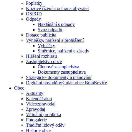
Poplatky
Krizové řízení a ochrana obyvatel
OSPOD
Odpady
Nakládání s odpady
Svoz odpadů
Dotace publicita
Vyhlášky, nařízení a prohlášení
Vyhlášky
Směrnice, nařízení a zásady
Hlášení rozhlasu
Zastupitelstvo obce
Členové zastupitelstva
Dokumenty zastupitelstva
Strategické dokumenty a plánování
Digitální povodňový plán obce Branišovice
Obec
Aktuality
Kalendář akcí
Videozpravodaj
Zpravodaj
Virtuální prohlídka
Fotogalerie
Tradiční lidový oděv
Historie obce