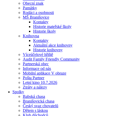
Obecní znak
Památky
Rodáci a osobnosti
MŠ Branišovice
Kontakty
Historie mateřské školy
Historie školy
Knihovna
Kontakty
Aktuální akce knihovny
Historie knihovny
Víceúčelové hřiště
Audit Family Friendly Community
Partnerská obec
Informace od nás
Mobilní aplikace V obraze
Pošta Partner
Letní kino 10.7.2026
Ztráty a nálezy
Spolky
Babská chasa
Branišovická chasa
Český svaz chovatelů
Dětem s láskou
Klub důchodců