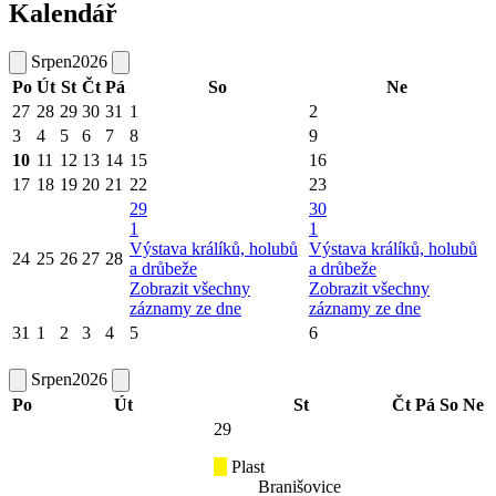
Kalendář
Srpen
2026
Po
Út
St
Čt
Pá
So
Ne
27
28
29
30
31
1
2
3
4
5
6
7
8
9
10
11
12
13
14
15
16
17
18
19
20
21
22
23
29
30
1
1
Výstava králíků, holubů
Výstava králíků, holubů
24
25
26
27
28
a drůbeže
a drůbeže
Zobrazit všechny
Zobrazit všechny
záznamy ze dne
záznamy ze dne
31
1
2
3
4
5
6
Srpen
2026
Po
Út
St
Čt
Pá
So
Ne
29
Plast
Branišovice