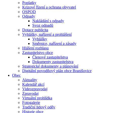
Poplatky
Krizové řízení a ochrana obyvatel
OSPOD
Odpady
Nakládání s odpady
Svoz odpadů
Dotace publicita
Vyhlášky, nařízení a prohlášení
Vyhlášky
Směrnice, nařízení a zásady
Hlášení rozhlasu
Zastupitelstvo obce
Členové zastupitelstva
Dokumenty zastupitelstva
Strategické dokumenty a plánování
Digitální povodňový plán obce Branišovice
Obec
Aktuality
Kalendář akcí
Videozpravodaj
Zpravodaj
Virtuální prohlídka
Fotogalerie
Tradiční lidový oděv
Historie obce