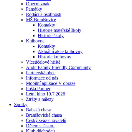
Obecní znak
Památky
Rodáci a osobnosti
MŠ Branišovice
Kontakty
Historie mateřské školy
Historie školy
Knihovna
Kontakty
Aktuální akce knihovny
Historie knihovny
Víceúčelové hřiště
Audit Family Friendly Community
Partnerská obec
Informace od nás
Mobilní aplikace V obraze
Pošta Partner
Letní kino 10.7.2026
Ztráty a nálezy
Spolky
Babská chasa
Branišovická chasa
Český svaz chovatelů
Dětem s láskou
Klub důchodců