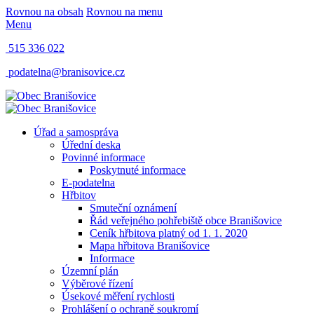
Rovnou na obsah
Rovnou na menu
Menu
515 336 022
podatelna@branisovice.cz
Úřad a samospráva
Úřední deska
Povinné informace
Poskytnuté informace
E-podatelna
Hřbitov
Smuteční oznámení
Řád veřejného pohřebiště obce Branišovice
Ceník hřbitova platný od 1. 1. 2020
Mapa hřbitova Branišovice
Informace
Územní plán
Výběrové řízení
Úsekové měření rychlosti
Prohlášení o ochraně soukromí