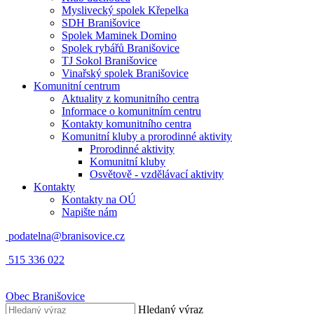
Myslivecký spolek Křepelka
SDH Branišovice
Spolek Maminek Domino
Spolek rybářů Branišovice
TJ Sokol Branišovice
Vinařský spolek Branišovice
Komunitní centrum
Aktuality z komunitního centra
Informace o komunitním centru
Kontakty komunitního centra
Komunitní kluby a prorodinné aktivity
Prorodinné aktivity
Komunitní kluby
Osvětově - vzdělávací aktivity
Kontakty
Kontakty na OÚ
Napište nám
podatelna@branisovice.cz
515 336 022
Obec
Branišovice
Hledaný výraz