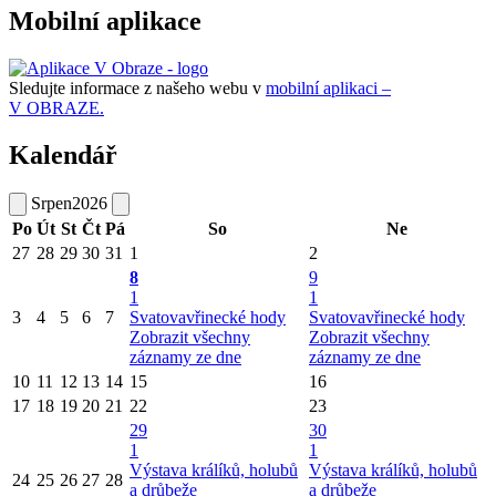
Mobilní aplikace
Sledujte informace z našeho webu v
mobilní aplikaci –
V OBRAZE.
Kalendář
Srpen
2026
Po
Út
St
Čt
Pá
So
Ne
27
28
29
30
31
1
2
8
9
1
1
3
4
5
6
7
Svatovavřinecké hody
Svatovavřinecké hody
Zobrazit všechny
Zobrazit všechny
záznamy ze dne
záznamy ze dne
10
11
12
13
14
15
16
17
18
19
20
21
22
23
29
30
1
1
Výstava králíků, holubů
Výstava králíků, holubů
24
25
26
27
28
a drůbeže
a drůbeže