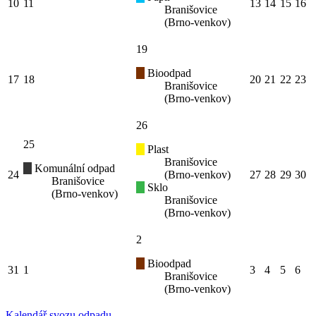
10
11
13
14
15
16
Branišovice
(Brno-venkov)
19
Bioodpad
17
18
20
21
22
23
Branišovice
(Brno-venkov)
26
25
Plast
Branišovice
Komunální odpad
24
(Brno-venkov)
27
28
29
30
Branišovice
Sklo
(Brno-venkov)
Branišovice
(Brno-venkov)
2
Bioodpad
31
1
3
4
5
6
Branišovice
(Brno-venkov)
Kalendář svozu odpadu