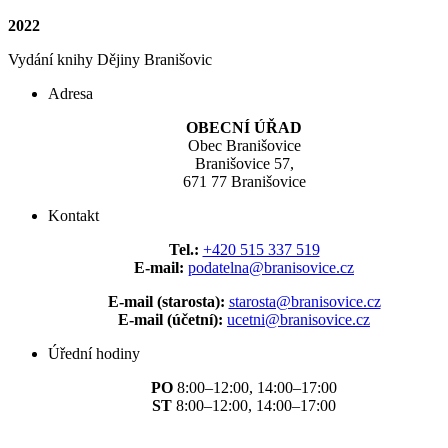
2022
Vydání knihy Dějiny Branišovic
Adresa
OBECNÍ ÚŘAD
Obec Branišovice
Branišovice 57,
671 77 Branišovice
Kontakt
Tel.:
+420 515 337 519
E-mail:
podatelna@branisovice.cz
E-mail (starosta):
starosta@branisovice.cz
E-mail (účetní):
ucetni@branisovice.cz
Úřední hodiny
PO
8:00–12:00, 14:00–17:00
ST
8:00–12:00, 14:00–17:00