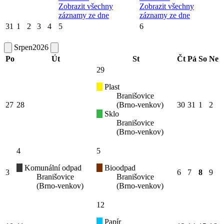
Zobrazit všechny
Zobrazit všechny
záznamy ze dne
záznamy ze dne
31
1
2
3
4
5
6
Srpen
2026
Po
Út
St
Čt
Pá
So
Ne
29
Plast
Branišovice
27
28
(Brno-venkov)
30
31
1
2
Sklo
Branišovice
(Brno-venkov)
4
5
Komunální odpad
Bioodpad
3
6
7
8
9
Branišovice
Branišovice
(Brno-venkov)
(Brno-venkov)
12
Papír