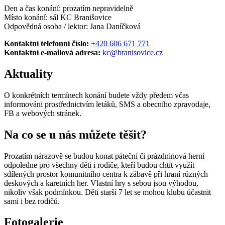
Den a čas konání: prozatím nepravidelně
Místo konání: sál KC Branišovice
Odpovědná osoba / lektor: Jana Daníčková
Kontaktní telefonní číslo:
+420 606 671 771
Kontaktní e-mailová adresa:
kc@branisovice.cz
Aktuality
O konkrétních termínech konání budete vždy předem včas
informováni prostřednictvím letáků, SMS a obecního zpravodaje,
FB a webových stránek.
Na co se u nás můžete těšit?
Prozatím nárazově se budou konat páteční či prázdninová herní
odpoledne pro všechny děti i rodiče, kteří budou chtít využít
sdílených prostor komunitního centra k zábavě při hraní různých
deskových a karetních her. Vlastní hry s sebou jsou výhodou,
nikoliv však podmínkou. Děti starší 7 let se mohou klubu účastnit
sami i bez rodičů.
Fotogalerie