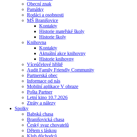
Obecní znak
Památky
Rodáci a osobnosti
MŠ Branišovice
Kontakty
Historie mateřské školy
Historie školy
Knihovna
Kontakty
Aktuální akce knihovny
Historie knihovny
Víceúčelové hřiště
Audit Family Friendly Community
Partnerská obec
Informace od nás
Mobilní aplikace V obraze
Pošta Partner
Letní kino 10.7.2026
Ztráty a nálezy
Spolky
Babská chasa
Branišovická chasa
Český svaz chovatelů
Dětem s láskou
Klub důchodců