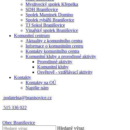
Myslivecký spolek Křepelka
SDH Branišovice
Spolek Maminek Domino
Spolek rybářů Branišovice
TJ Sokol Branišovice
Vinařský spolek Branišovice
Komunitní centrum
Aktuality z komunitního centra
Informace o komunitním centru
Kontakty komunitního centra
Komunitní kluby a prorodinné aktivity
Prorodinné aktivity
Komunitní kluby
Osvětově - vzdělávací aktivity
Kontakty
Kontakty na OÚ
Napište nám
podatelna@branisovice.cz
515 336 022
Obec
Branišovice
Hledaný výraz