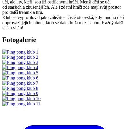
učí, ale i ty, kteří jsou již ostřílenými hráči. Menší děti se učí
od starších a zkušenějších. Ale i zdatní hráči zde mají svůj prostor
pro další trénink a hru.
Klub se vyprofiloval jako záležitost čistě otcovská, kdy mnoho dětí
doprovází jejich tatínci, kteří se dále druží mezi sebou. Každý další
taťka vítán!
Fotogalerie