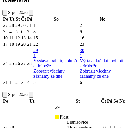
Kalendář
Srpen
2026
Po
Út
St
Čt
Pá
So
Ne
27
28
29
30
31
1
2
3
4
5
6
7
8
9
10
11
12
13
14
15
16
17
18
19
20
21
22
23
29
30
1
1
Výstava králíků, holubů
Výstava králíků, holubů
24
25
26
27
28
a drůbeže
a drůbeže
Zobrazit všechny
Zobrazit všechny
záznamy ze dne
záznamy ze dne
31
1
2
3
4
5
6
Srpen
2026
Po
Út
St
Čt
Pá
So
Ne
29
Plast
Branišovice
27
28
(Brno-venkov)
30
31
1
2