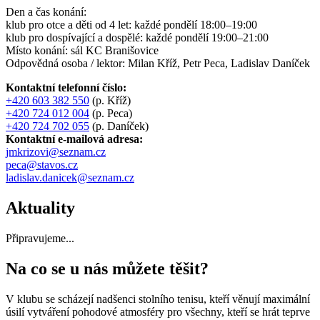
Den a čas konání:
klub pro otce a děti od 4 let: každé pondělí 18:00–19:00
klub pro dospívající a dospělé: každé pondělí 19:00–21:00
Místo konání: sál KC Branišovice
Odpovědná osoba / lektor: Milan Kříž, Petr Peca, Ladislav Daníček
Kontaktní telefonní číslo:
+420 603 382 550
(p. Kříž)
+420 724 012 004
(p. Peca)
+420 724 702 055
(p. Daníček)
Kontaktní e-mailová adresa:
jmkrizovi@seznam.cz
peca@stavos.cz
ladislav.danicek@seznam.cz
Aktuality
Připravujeme...
Na co se u nás můžete těšit?
V klubu se scházejí nadšenci stolního tenisu, kteří věnují maximální
úsilí vytváření pohodové atmosféry pro všechny, kteří se hrát teprve