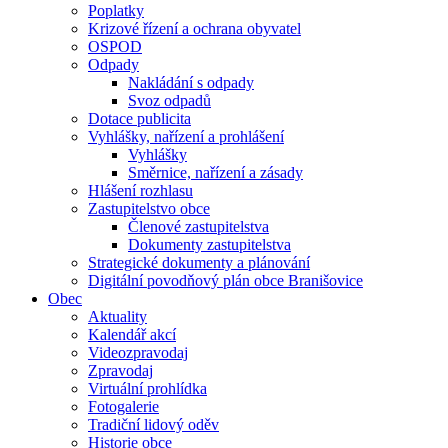
Poplatky
Krizové řízení a ochrana obyvatel
OSPOD
Odpady
Nakládání s odpady
Svoz odpadů
Dotace publicita
Vyhlášky, nařízení a prohlášení
Vyhlášky
Směrnice, nařízení a zásady
Hlášení rozhlasu
Zastupitelstvo obce
Členové zastupitelstva
Dokumenty zastupitelstva
Strategické dokumenty a plánování
Digitální povodňový plán obce Branišovice
Obec
Aktuality
Kalendář akcí
Videozpravodaj
Zpravodaj
Virtuální prohlídka
Fotogalerie
Tradiční lidový oděv
Historie obce