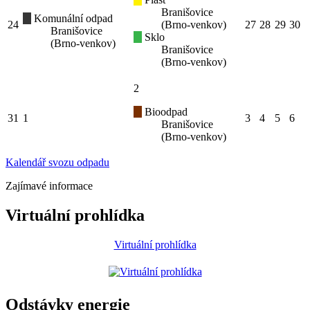
Branišovice
Komunální odpad
24
(Brno-venkov)
27
28
29
30
Branišovice
Sklo
(Brno-venkov)
Branišovice
(Brno-venkov)
2
Bioodpad
31
1
3
4
5
6
Branišovice
(Brno-venkov)
Kalendář svozu odpadu
Zajímavé informace
Virtuální prohlídka
Virtuální prohlídka
Odstávky energie