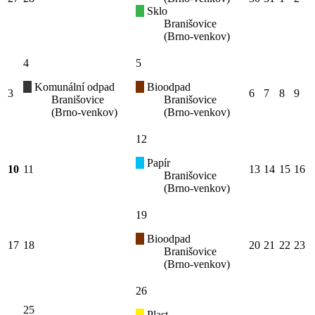
Sklo
Branišovice
(Brno-venkov)
4
5
Komunální odpad
Bioodpad
3
6
7
8
9
Branišovice
Branišovice
(Brno-venkov)
(Brno-venkov)
12
Papír
10
11
13
14
15
16
Branišovice
(Brno-venkov)
19
Bioodpad
17
18
20
21
22
23
Branišovice
(Brno-venkov)
26
25
Plast