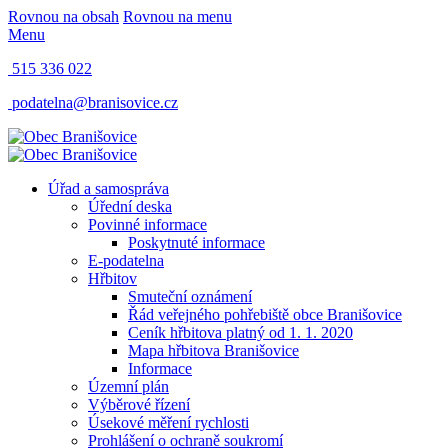
Rovnou na obsah
Rovnou na menu
Menu
515 336 022
podatelna@branisovice.cz
Úřad a samospráva
Úřední deska
Povinné informace
Poskytnuté informace
E-podatelna
Hřbitov
Smuteční oznámení
Řád veřejného pohřebiště obce Branišovice
Ceník hřbitova platný od 1. 1. 2020
Mapa hřbitova Branišovice
Informace
Územní plán
Výběrové řízení
Úsekové měření rychlosti
Prohlášení o ochraně soukromí