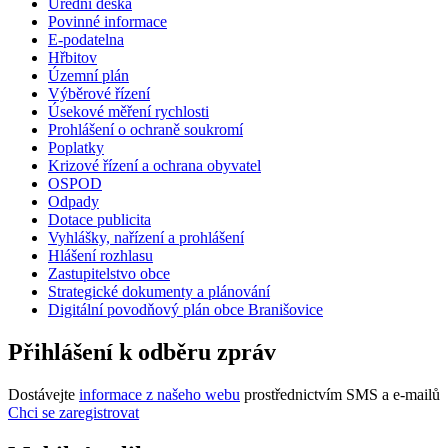
Úřední deska
Povinné informace
E-podatelna
Hřbitov
Územní plán
Výběrové řízení
Úsekové měření rychlosti
Prohlášení o ochraně soukromí
Poplatky
Krizové řízení a ochrana obyvatel
OSPOD
Odpady
Dotace publicita
Vyhlášky, nařízení a prohlášení
Hlášení rozhlasu
Zastupitelstvo obce
Strategické dokumenty a plánování
Digitální povodňový plán obce Branišovice
Přihlášení k odběru zpráv
Dostávejte
informace z našeho webu
prostřednictvím SMS a e-mailů
Chci se zaregistrovat