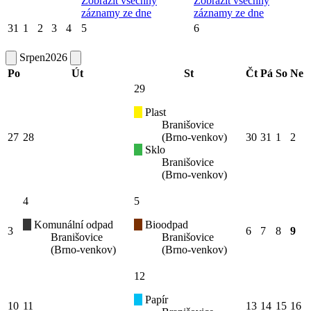
Zobrazit všechny
Zobrazit všechny
záznamy ze dne
záznamy ze dne
31
1
2
3
4
5
6
Srpen
2026
Po
Út
St
Čt
Pá
So
Ne
29
Plast
Branišovice
27
28
(Brno-venkov)
30
31
1
2
Sklo
Branišovice
(Brno-venkov)
4
5
Komunální odpad
Bioodpad
3
6
7
8
9
Branišovice
Branišovice
(Brno-venkov)
(Brno-venkov)
12
Papír
10
11
13
14
15
16