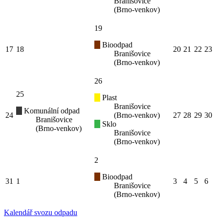
Branišovice
(Brno-venkov)
19
Bioodpad
17
18
20
21
22
23
Branišovice
(Brno-venkov)
26
25
Plast
Branišovice
Komunální odpad
24
(Brno-venkov)
27
28
29
30
Branišovice
Sklo
(Brno-venkov)
Branišovice
(Brno-venkov)
2
Bioodpad
31
1
3
4
5
6
Branišovice
(Brno-venkov)
Kalendář svozu odpadu