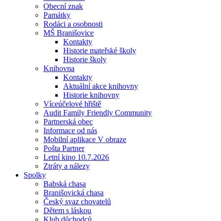
Obecní znak
Památky
Rodáci a osobnosti
MŠ Branišovice
Kontakty
Historie mateřské školy
Historie školy
Knihovna
Kontakty
Aktuální akce knihovny
Historie knihovny
Víceúčelové hřiště
Audit Family Friendly Community
Partnerská obec
Informace od nás
Mobilní aplikace V obraze
Pošta Partner
Letní kino 10.7.2026
Ztráty a nálezy
Spolky
Babská chasa
Branišovická chasa
Český svaz chovatelů
Dětem s láskou
Klub důchodců