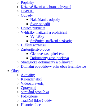
Poplatky
Krizové řízení a ochrana obyvatel
OSPOD
Odpady
Nakládání s odpady
Svoz odpadů
Dotace publicita
Vyhlášky, nařízení a prohlášení
Vyhlášky
Směrnice, nařízení a zásady
Hlášení rozhlasu
Zastupitelstvo obce
Členové zastupitelstva
Dokumenty zastupitelstva
Strategické dokumenty a plánování
Digitální povodňový plán obce Branišovice
Obec
Aktuality
Kalendář akcí
Videozpravodaj
Zpravodaj
Virtuální prohlídka
Fotogalerie
Tradiční lidový oděv
Historie obce