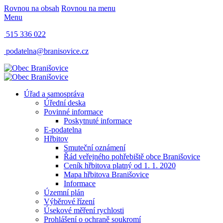
Rovnou na obsah
Rovnou na menu
Menu
515 336 022
podatelna@branisovice.cz
Úřad a samospráva
Úřední deska
Povinné informace
Poskytnuté informace
E-podatelna
Hřbitov
Smuteční oznámení
Řád veřejného pohřebiště obce Branišovice
Ceník hřbitova platný od 1. 1. 2020
Mapa hřbitova Branišovice
Informace
Územní plán
Výběrové řízení
Úsekové měření rychlosti
Prohlášení o ochraně soukromí