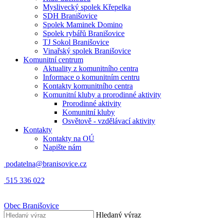
Myslivecký spolek Křepelka
SDH Branišovice
Spolek Maminek Domino
Spolek rybářů Branišovice
TJ Sokol Branišovice
Vinařský spolek Branišovice
Komunitní centrum
Aktuality z komunitního centra
Informace o komunitním centru
Kontakty komunitního centra
Komunitní kluby a prorodinné aktivity
Prorodinné aktivity
Komunitní kluby
Osvětově - vzdělávací aktivity
Kontakty
Kontakty na OÚ
Napište nám
podatelna@branisovice.cz
515 336 022
Obec
Branišovice
Hledaný výraz