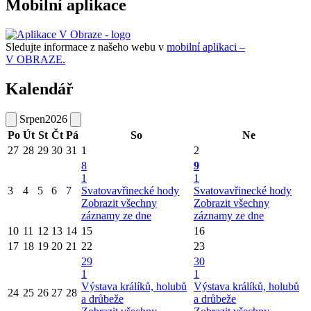
Mobilní aplikace
Sledujte informace z našeho webu v
mobilní aplikaci –
V OBRAZE.
Kalendář
Srpen
2026
Po
Út
St
Čt
Pá
So
Ne
27
28
29
30
31
1
2
8
9
1
1
3
4
5
6
7
Svatovavřinecké hody
Svatovavřinecké hody
Zobrazit všechny
Zobrazit všechny
záznamy ze dne
záznamy ze dne
10
11
12
13
14
15
16
17
18
19
20
21
22
23
29
30
1
1
Výstava králíků, holubů
Výstava králíků, holubů
24
25
26
27
28
a drůbeže
a drůbeže