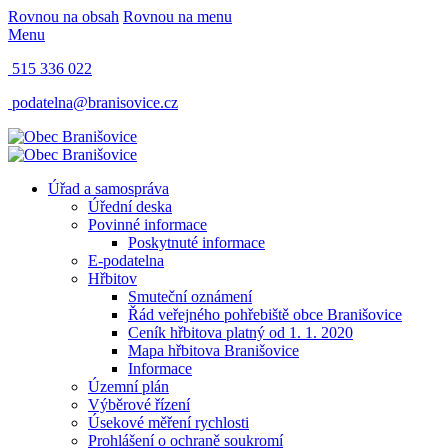
Rovnou na obsah
Rovnou na menu
Menu
515 336 022
podatelna@branisovice.cz
Úřad a samospráva
Úřední deska
Povinné informace
Poskytnuté informace
E-podatelna
Hřbitov
Smuteční oznámení
Řád veřejného pohřebiště obce Branišovice
Ceník hřbitova platný od 1. 1. 2020
Mapa hřbitova Branišovice
Informace
Územní plán
Výběrové řízení
Úsekové měření rychlosti
Prohlášení o ochraně soukromí