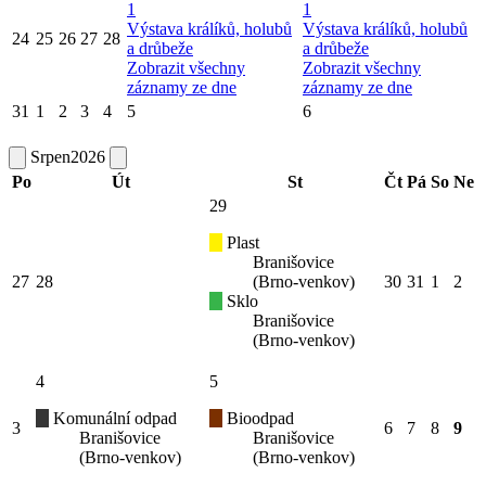
1
1
Výstava králíků, holubů
Výstava králíků, holubů
24
25
26
27
28
a drůbeže
a drůbeže
Zobrazit všechny
Zobrazit všechny
záznamy ze dne
záznamy ze dne
31
1
2
3
4
5
6
Srpen
2026
Po
Út
St
Čt
Pá
So
Ne
29
Plast
Branišovice
27
28
(Brno-venkov)
30
31
1
2
Sklo
Branišovice
(Brno-venkov)
4
5
Komunální odpad
Bioodpad
3
6
7
8
9
Branišovice
Branišovice
(Brno-venkov)
(Brno-venkov)