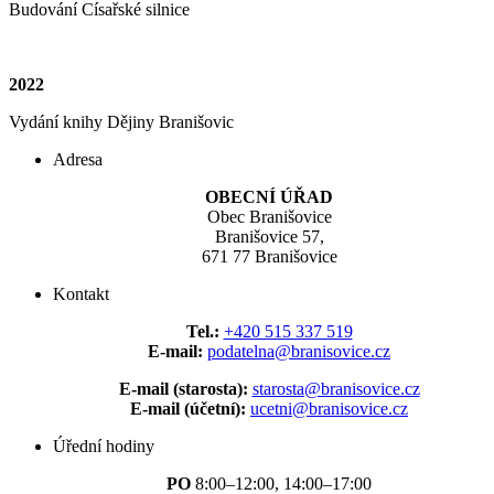
Budování Císařské silnice
2022
Vydání knihy Dějiny Branišovic
Adresa
OBECNÍ ÚŘAD
Obec Branišovice
Branišovice 57,
671 77 Branišovice
Kontakt
Tel.:
+420 515 337 519
E-mail:
podatelna@branisovice.cz
E-mail (starosta):
starosta@branisovice.cz
E-mail (účetní):
ucetni@branisovice.cz
Úřední hodiny
PO
8:00–12:00, 14:00–17:00