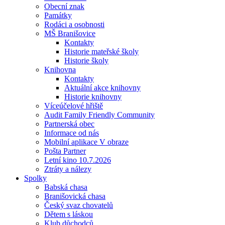
Obecní znak
Památky
Rodáci a osobnosti
MŠ Branišovice
Kontakty
Historie mateřské školy
Historie školy
Knihovna
Kontakty
Aktuální akce knihovny
Historie knihovny
Víceúčelové hřiště
Audit Family Friendly Community
Partnerská obec
Informace od nás
Mobilní aplikace V obraze
Pošta Partner
Letní kino 10.7.2026
Ztráty a nálezy
Spolky
Babská chasa
Branišovická chasa
Český svaz chovatelů
Dětem s láskou
Klub důchodců