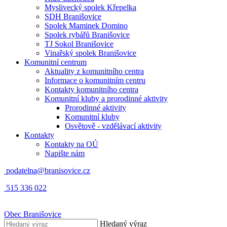
Myslivecký spolek Křepelka
SDH Branišovice
Spolek Maminek Domino
Spolek rybářů Branišovice
TJ Sokol Branišovice
Vinařský spolek Branišovice
Komunitní centrum
Aktuality z komunitního centra
Informace o komunitním centru
Kontakty komunitního centra
Komunitní kluby a prorodinné aktivity
Prorodinné aktivity
Komunitní kluby
Osvětově - vzdělávací aktivity
Kontakty
Kontakty na OÚ
Napište nám
podatelna@branisovice.cz
515 336 022
Obec
Branišovice
Hledaný výraz