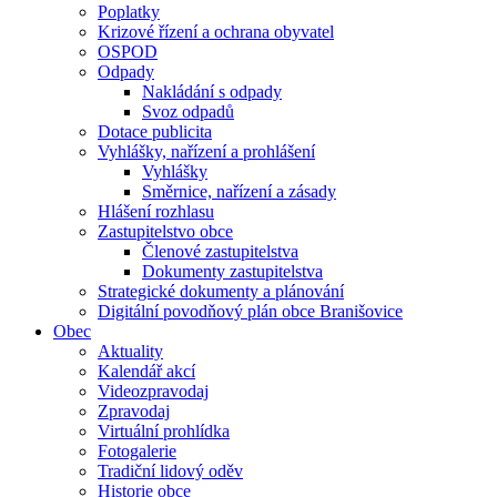
Poplatky
Krizové řízení a ochrana obyvatel
OSPOD
Odpady
Nakládání s odpady
Svoz odpadů
Dotace publicita
Vyhlášky, nařízení a prohlášení
Vyhlášky
Směrnice, nařízení a zásady
Hlášení rozhlasu
Zastupitelstvo obce
Členové zastupitelstva
Dokumenty zastupitelstva
Strategické dokumenty a plánování
Digitální povodňový plán obce Branišovice
Obec
Aktuality
Kalendář akcí
Videozpravodaj
Zpravodaj
Virtuální prohlídka
Fotogalerie
Tradiční lidový oděv
Historie obce