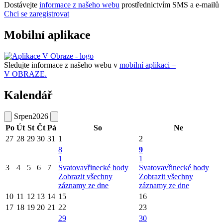
Dostávejte
informace z našeho webu
prostřednictvím SMS a e-mailů
Chci se zaregistrovat
Mobilní aplikace
Sledujte informace z našeho webu v
mobilní aplikaci –
V OBRAZE.
Kalendář
Srpen
2026
Po
Út
St
Čt
Pá
So
Ne
27
28
29
30
31
1
2
8
9
1
1
3
4
5
6
7
Svatovavřinecké hody
Svatovavřinecké hody
Zobrazit všechny
Zobrazit všechny
záznamy ze dne
záznamy ze dne
10
11
12
13
14
15
16
17
18
19
20
21
22
23
29
30