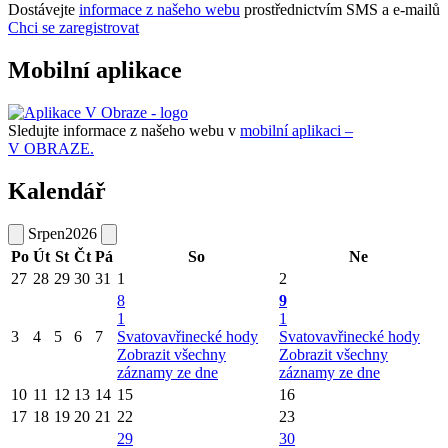
Dostávejte
informace z našeho webu
prostřednictvím SMS a e-mailů
Chci se zaregistrovat
Mobilní aplikace
Sledujte informace z našeho webu v
mobilní aplikaci –
V OBRAZE.
Kalendář
Srpen
2026
Po
Út
St
Čt
Pá
So
Ne
27
28
29
30
31
1
2
8
9
1
1
3
4
5
6
7
Svatovavřinecké hody
Svatovavřinecké hody
Zobrazit všechny
Zobrazit všechny
záznamy ze dne
záznamy ze dne
10
11
12
13
14
15
16
17
18
19
20
21
22
23
29
30