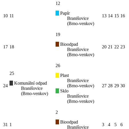
12
Papír
10
11
13
14
15
16
Branišovice
(Brno-venkov)
19
Bioodpad
17
18
20
21
22
23
Branišovice
(Brno-venkov)
26
25
Plast
Branišovice
Komunální odpad
24
(Brno-venkov)
27
28
29
30
Branišovice
Sklo
(Brno-venkov)
Branišovice
(Brno-venkov)
2
Bioodpad
31
1
3
4
5
6
Branišovice