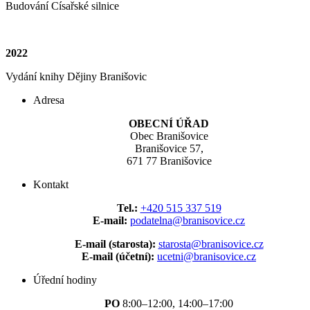
Budování Císařské silnice
2022
Vydání knihy Dějiny Branišovic
Adresa
OBECNÍ ÚŘAD
Obec Branišovice
Branišovice 57,
671 77 Branišovice
Kontakt
Tel.:
+420 515 337 519
E-mail:
podatelna@branisovice.cz
E-mail (starosta):
starosta@branisovice.cz
E-mail (účetní):
ucetni@branisovice.cz
Úřední hodiny
PO
8:00–12:00, 14:00–17:00