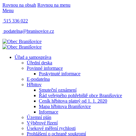
Rovnou na obsah
Rovnou na menu
Menu
515 336 022
podatelna@branisovice.cz
Úřad a samospráva
Úřední deska
Povinné informace
Poskytnuté informace
E-podatelna
Hřbitov
Smuteční oznámení
Řád veřejného pohřebiště obce Branišovice
Ceník hřbitova platný od 1. 1. 2020
Mapa hřbitova Branišovice
Informace
Územní plán
Výběrové řízení
Úsekové měření rychlosti
Prohlášení o ochraně soukromí