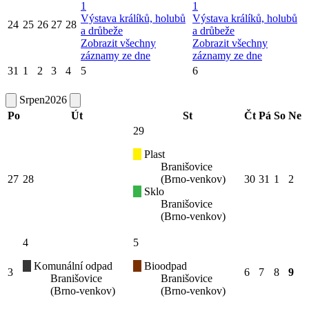
1
1
Výstava králíků, holubů
Výstava králíků, holubů
24
25
26
27
28
a drůbeže
a drůbeže
Zobrazit všechny
Zobrazit všechny
záznamy ze dne
záznamy ze dne
31
1
2
3
4
5
6
Srpen
2026
Po
Út
St
Čt
Pá
So
Ne
29
Plast
Branišovice
27
28
(Brno-venkov)
30
31
1
2
Sklo
Branišovice
(Brno-venkov)
4
5
Komunální odpad
Bioodpad
3
6
7
8
9
Branišovice
Branišovice
(Brno-venkov)
(Brno-venkov)