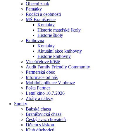
Obecní znak
Památky
Rodáci a osobnosti
MŠ Branišovice
Kontakty
Historie mateřské školy
Historie školy
Knihovna
Kontakty
Aktuální akce knihovny
Historie knihovny
Víceúčelové hřiště
Audit Family Friendly Community
Partnerská obec
Informace od nás
Mobilní aplikace V obraze
Pošta Partner
Letní kino 10.7.2026
Ztráty a nálezy
Spolky
Babská chasa
Branišovická chasa
Český svaz chovatelů
Dětem s láskou
Klub důchodců