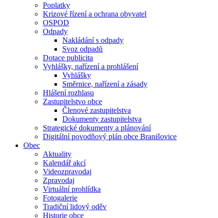
Poplatky
Krizové řízení a ochrana obyvatel
OSPOD
Odpady
Nakládání s odpady
Svoz odpadů
Dotace publicita
Vyhlášky, nařízení a prohlášení
Vyhlášky
Směrnice, nařízení a zásady
Hlášení rozhlasu
Zastupitelstvo obce
Členové zastupitelstva
Dokumenty zastupitelstva
Strategické dokumenty a plánování
Digitální povodňový plán obce Branišovice
Obec
Aktuality
Kalendář akcí
Videozpravodaj
Zpravodaj
Virtuální prohlídka
Fotogalerie
Tradiční lidový oděv
Historie obce