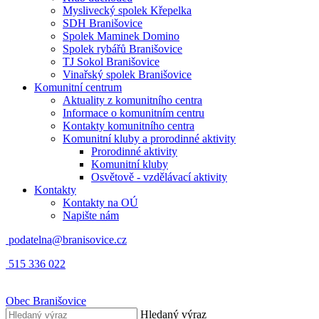
Myslivecký spolek Křepelka
SDH Branišovice
Spolek Maminek Domino
Spolek rybářů Branišovice
TJ Sokol Branišovice
Vinařský spolek Branišovice
Komunitní centrum
Aktuality z komunitního centra
Informace o komunitním centru
Kontakty komunitního centra
Komunitní kluby a prorodinné aktivity
Prorodinné aktivity
Komunitní kluby
Osvětově - vzdělávací aktivity
Kontakty
Kontakty na OÚ
Napište nám
podatelna@branisovice.cz
515 336 022
Obec
Branišovice
Hledaný výraz