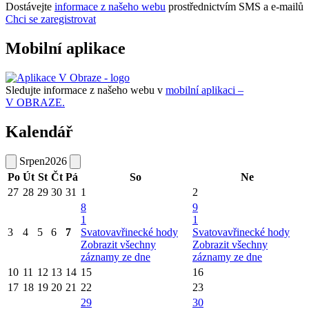
Dostávejte
informace z našeho webu
prostřednictvím SMS a e-mailů
Chci se zaregistrovat
Mobilní aplikace
Sledujte informace z našeho webu v
mobilní aplikaci –
V OBRAZE.
Kalendář
Srpen
2026
Po
Út
St
Čt
Pá
So
Ne
27
28
29
30
31
1
2
8
9
1
1
3
4
5
6
7
Svatovavřinecké hody
Svatovavřinecké hody
Zobrazit všechny
Zobrazit všechny
záznamy ze dne
záznamy ze dne
10
11
12
13
14
15
16
17
18
19
20
21
22
23
29
30