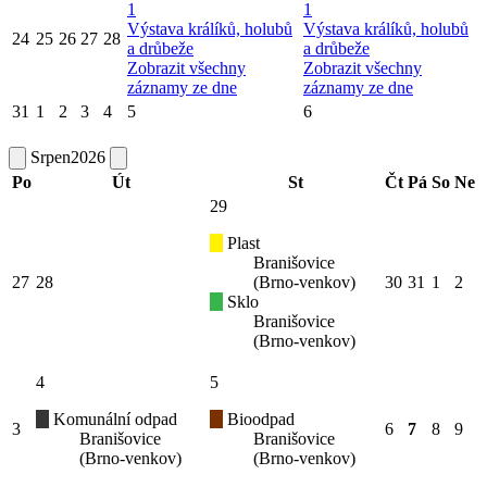
1
1
Výstava králíků, holubů
Výstava králíků, holubů
24
25
26
27
28
a drůbeže
a drůbeže
Zobrazit všechny
Zobrazit všechny
záznamy ze dne
záznamy ze dne
31
1
2
3
4
5
6
Srpen
2026
Po
Út
St
Čt
Pá
So
Ne
29
Plast
Branišovice
27
28
(Brno-venkov)
30
31
1
2
Sklo
Branišovice
(Brno-venkov)
4
5
Komunální odpad
Bioodpad
3
6
7
8
9
Branišovice
Branišovice
(Brno-venkov)
(Brno-venkov)