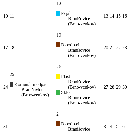
12
Papír
10
11
13
14
15
16
Branišovice
(Brno-venkov)
19
Bioodpad
17
18
20
21
22
23
Branišovice
(Brno-venkov)
26
25
Plast
Branišovice
Komunální odpad
24
(Brno-venkov)
27
28
29
30
Branišovice
Sklo
(Brno-venkov)
Branišovice
(Brno-venkov)
2
Bioodpad
31
1
3
4
5
6
Branišovice