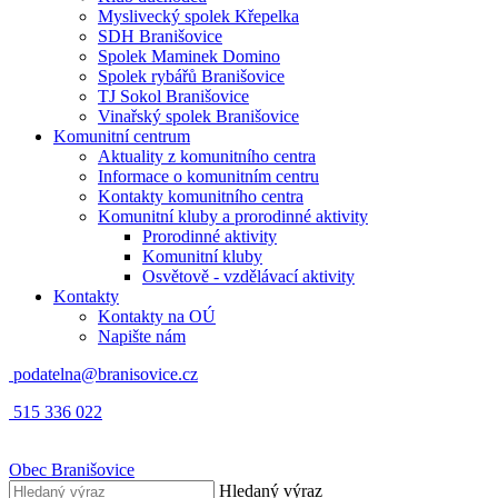
Myslivecký spolek Křepelka
SDH Branišovice
Spolek Maminek Domino
Spolek rybářů Branišovice
TJ Sokol Branišovice
Vinařský spolek Branišovice
Komunitní centrum
Aktuality z komunitního centra
Informace o komunitním centru
Kontakty komunitního centra
Komunitní kluby a prorodinné aktivity
Prorodinné aktivity
Komunitní kluby
Osvětově - vzdělávací aktivity
Kontakty
Kontakty na OÚ
Napište nám
podatelna@branisovice.cz
515 336 022
Obec
Branišovice
Hledaný výraz