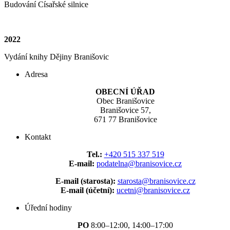
Budování Císařské silnice
2022
Vydání knihy Dějiny Branišovic
Adresa
OBECNÍ ÚŘAD
Obec Branišovice
Branišovice 57,
671 77 Branišovice
Kontakt
Tel.:
+420 515 337 519
E-mail:
podatelna@branisovice.cz
E-mail (starosta):
starosta@branisovice.cz
E-mail (účetní):
ucetni@branisovice.cz
Úřední hodiny
PO
8:00–12:00, 14:00–17:00