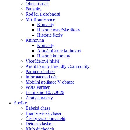
Obecní znak
Památky
Rodáci a osobnosti
MŠ Branišovice
Kontakty
Historie mateřské školy
Historie školy
Knihovna
Kontakty
Aktuální akce knihovny
Historie knihovny
Víceúčelové hřiště
Audit Family Friendly Community
Partnerská obec
Informace od nás
Mobilní aplikace V obraze
Pošta Partner
Letní kino 10.7.2026
Ztráty a nálezy
Spolky
Babská chasa
Branišovická chasa
Český svaz chovatelů
Dětem s láskou
Klub důchodců