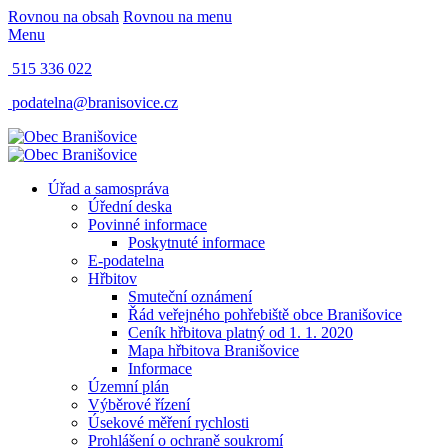
Rovnou na obsah
Rovnou na menu
Menu
515 336 022
podatelna@branisovice.cz
Úřad a samospráva
Úřední deska
Povinné informace
Poskytnuté informace
E-podatelna
Hřbitov
Smuteční oznámení
Řád veřejného pohřebiště obce Branišovice
Ceník hřbitova platný od 1. 1. 2020
Mapa hřbitova Branišovice
Informace
Územní plán
Výběrové řízení
Úsekové měření rychlosti
Prohlášení o ochraně soukromí