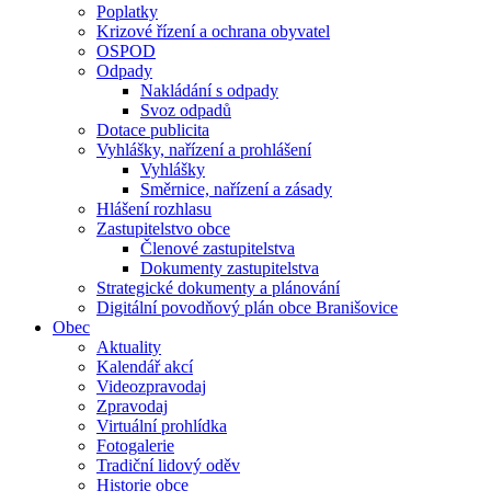
Poplatky
Krizové řízení a ochrana obyvatel
OSPOD
Odpady
Nakládání s odpady
Svoz odpadů
Dotace publicita
Vyhlášky, nařízení a prohlášení
Vyhlášky
Směrnice, nařízení a zásady
Hlášení rozhlasu
Zastupitelstvo obce
Členové zastupitelstva
Dokumenty zastupitelstva
Strategické dokumenty a plánování
Digitální povodňový plán obce Branišovice
Obec
Aktuality
Kalendář akcí
Videozpravodaj
Zpravodaj
Virtuální prohlídka
Fotogalerie
Tradiční lidový oděv
Historie obce