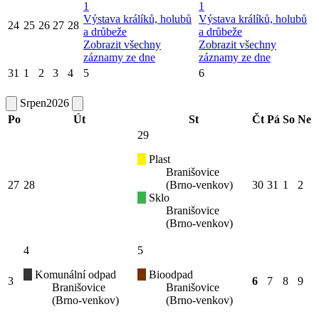
1
1
Výstava králíků, holubů
Výstava králíků, holubů
24
25
26
27
28
a drůbeže
a drůbeže
Zobrazit všechny
Zobrazit všechny
záznamy ze dne
záznamy ze dne
31
1
2
3
4
5
6
Srpen
2026
Po
Út
St
Čt
Pá
So
Ne
29
Plast
Branišovice
27
28
(Brno-venkov)
30
31
1
2
Sklo
Branišovice
(Brno-venkov)
4
5
Komunální odpad
Bioodpad
3
6
7
8
9
Branišovice
Branišovice
(Brno-venkov)
(Brno-venkov)