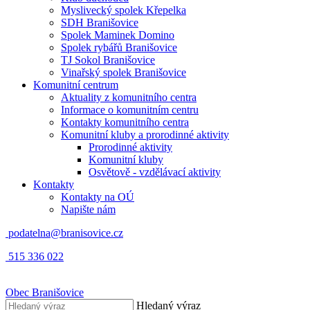
Myslivecký spolek Křepelka
SDH Branišovice
Spolek Maminek Domino
Spolek rybářů Branišovice
TJ Sokol Branišovice
Vinařský spolek Branišovice
Komunitní centrum
Aktuality z komunitního centra
Informace o komunitním centru
Kontakty komunitního centra
Komunitní kluby a prorodinné aktivity
Prorodinné aktivity
Komunitní kluby
Osvětově - vzdělávací aktivity
Kontakty
Kontakty na OÚ
Napište nám
podatelna@branisovice.cz
515 336 022
Obec
Branišovice
Hledaný výraz