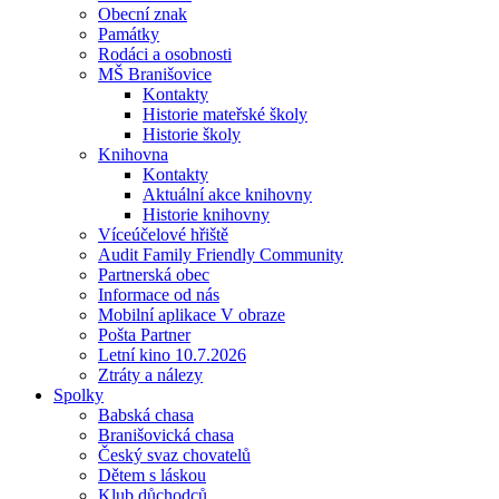
Obecní znak
Památky
Rodáci a osobnosti
MŠ Branišovice
Kontakty
Historie mateřské školy
Historie školy
Knihovna
Kontakty
Aktuální akce knihovny
Historie knihovny
Víceúčelové hřiště
Audit Family Friendly Community
Partnerská obec
Informace od nás
Mobilní aplikace V obraze
Pošta Partner
Letní kino 10.7.2026
Ztráty a nálezy
Spolky
Babská chasa
Branišovická chasa
Český svaz chovatelů
Dětem s láskou
Klub důchodců