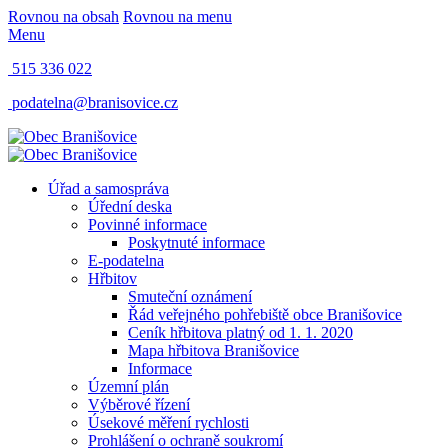
Rovnou na obsah
Rovnou na menu
Menu
515 336 022
podatelna@branisovice.cz
Úřad a samospráva
Úřední deska
Povinné informace
Poskytnuté informace
E-podatelna
Hřbitov
Smuteční oznámení
Řád veřejného pohřebiště obce Branišovice
Ceník hřbitova platný od 1. 1. 2020
Mapa hřbitova Branišovice
Informace
Územní plán
Výběrové řízení
Úsekové měření rychlosti
Prohlášení o ochraně soukromí