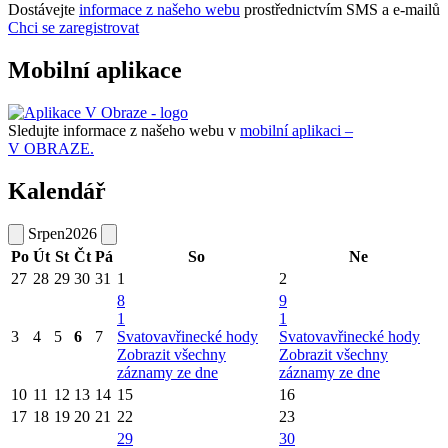
Dostávejte
informace z našeho webu
prostřednictvím SMS a e-mailů
Chci se zaregistrovat
Mobilní aplikace
Sledujte informace z našeho webu v
mobilní aplikaci –
V OBRAZE.
Kalendář
Srpen
2026
Po
Út
St
Čt
Pá
So
Ne
27
28
29
30
31
1
2
8
9
1
1
3
4
5
6
7
Svatovavřinecké hody
Svatovavřinecké hody
Zobrazit všechny
Zobrazit všechny
záznamy ze dne
záznamy ze dne
10
11
12
13
14
15
16
17
18
19
20
21
22
23
29
30