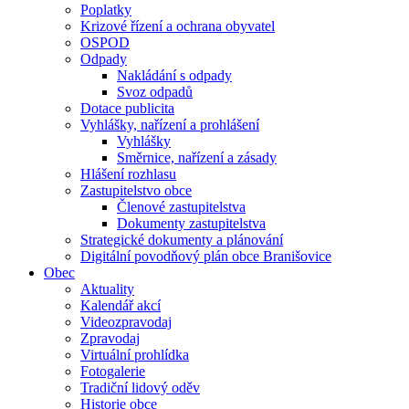
Poplatky
Krizové řízení a ochrana obyvatel
OSPOD
Odpady
Nakládání s odpady
Svoz odpadů
Dotace publicita
Vyhlášky, nařízení a prohlášení
Vyhlášky
Směrnice, nařízení a zásady
Hlášení rozhlasu
Zastupitelstvo obce
Členové zastupitelstva
Dokumenty zastupitelstva
Strategické dokumenty a plánování
Digitální povodňový plán obce Branišovice
Obec
Aktuality
Kalendář akcí
Videozpravodaj
Zpravodaj
Virtuální prohlídka
Fotogalerie
Tradiční lidový oděv
Historie obce