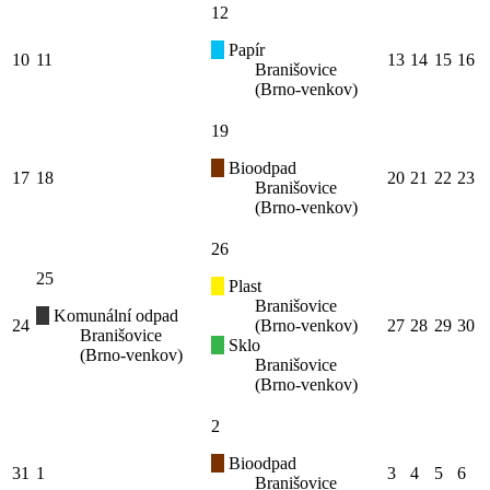
12
Papír
10
11
13
14
15
16
Branišovice
(Brno-venkov)
19
Bioodpad
17
18
20
21
22
23
Branišovice
(Brno-venkov)
26
25
Plast
Branišovice
Komunální odpad
24
(Brno-venkov)
27
28
29
30
Branišovice
Sklo
(Brno-venkov)
Branišovice
(Brno-venkov)
2
Bioodpad
31
1
3
4
5
6
Branišovice