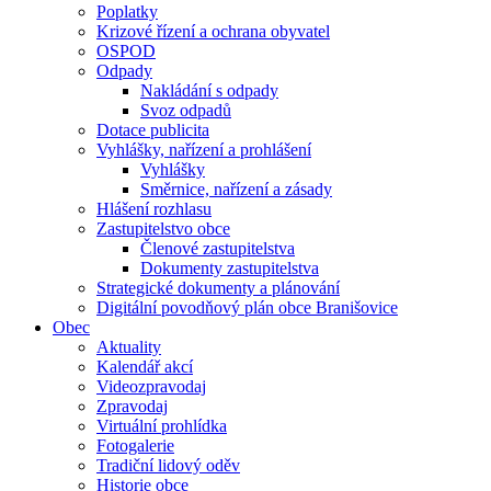
Poplatky
Krizové řízení a ochrana obyvatel
OSPOD
Odpady
Nakládání s odpady
Svoz odpadů
Dotace publicita
Vyhlášky, nařízení a prohlášení
Vyhlášky
Směrnice, nařízení a zásady
Hlášení rozhlasu
Zastupitelstvo obce
Členové zastupitelstva
Dokumenty zastupitelstva
Strategické dokumenty a plánování
Digitální povodňový plán obce Branišovice
Obec
Aktuality
Kalendář akcí
Videozpravodaj
Zpravodaj
Virtuální prohlídka
Fotogalerie
Tradiční lidový oděv
Historie obce