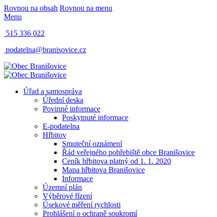
Rovnou na obsah
Rovnou na menu
Menu
515 336 022
podatelna@branisovice.cz
Úřad a samospráva
Úřední deska
Povinné informace
Poskytnuté informace
E-podatelna
Hřbitov
Smuteční oznámení
Řád veřejného pohřebiště obce Branišovice
Ceník hřbitova platný od 1. 1. 2020
Mapa hřbitova Branišovice
Informace
Územní plán
Výběrové řízení
Úsekové měření rychlosti
Prohlášení o ochraně soukromí