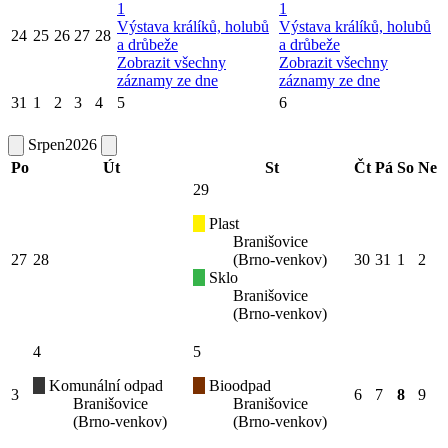
1
1
Výstava králíků, holubů
Výstava králíků, holubů
24
25
26
27
28
a drůbeže
a drůbeže
Zobrazit všechny
Zobrazit všechny
záznamy ze dne
záznamy ze dne
31
1
2
3
4
5
6
Srpen
2026
Po
Út
St
Čt
Pá
So
Ne
29
Plast
Branišovice
27
28
(Brno-venkov)
30
31
1
2
Sklo
Branišovice
(Brno-venkov)
4
5
Komunální odpad
Bioodpad
3
6
7
8
9
Branišovice
Branišovice
(Brno-venkov)
(Brno-venkov)