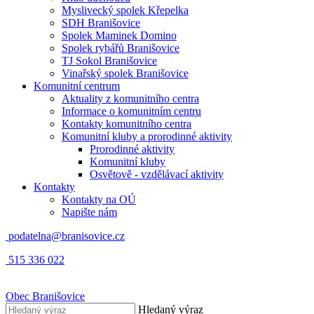
Myslivecký spolek Křepelka
SDH Branišovice
Spolek Maminek Domino
Spolek rybářů Branišovice
TJ Sokol Branišovice
Vinařský spolek Branišovice
Komunitní centrum
Aktuality z komunitního centra
Informace o komunitním centru
Kontakty komunitního centra
Komunitní kluby a prorodinné aktivity
Prorodinné aktivity
Komunitní kluby
Osvětově - vzdělávací aktivity
Kontakty
Kontakty na OÚ
Napište nám
podatelna@branisovice.cz
515 336 022
Obec
Branišovice
Hledaný výraz