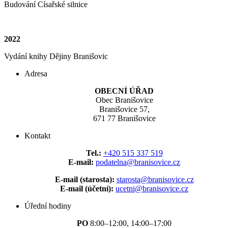
Budování Císařské silnice
2022
Vydání knihy Dějiny Branišovic
Adresa
OBECNÍ ÚŘAD
Obec Branišovice
Branišovice 57,
671 77 Branišovice
Kontakt
Tel.:
+420 515 337 519
E-mail:
podatelna@branisovice.cz
E-mail (starosta):
starosta@branisovice.cz
E-mail (účetní):
ucetni@branisovice.cz
Úřední hodiny
PO
8:00–12:00, 14:00–17:00