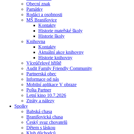
Obecní znak
Památky
Rodáci a osobnosti
MŠ Branišovice
Kontakty
Historie mateřské školy
Historie školy
Knihovna
Kontakty
Aktuální akce knihovny
Historie knihovny
Víceúčelové hřiště
Audit Family Friendly Community
Partnerská obec
Informace od nás
Mobilní aplikace V obraze
Pošta Partner
Letní kino 10.7.2026
Ztráty a nálezy
Spolky
Babská chasa
Branišovická chasa
Český svaz chovatelů
Dětem s láskou
Klub důchodců