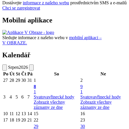
Dostávejte
informace z našeho webu
prostřednictvím SMS a e-mailů
Chci se zaregistrovat
Mobilní aplikace
Sledujte informace z našeho webu v
mobilní aplikaci –
V OBRAZE.
Kalendář
Srpen
2026
Po
Út
St
Čt
Pá
So
Ne
27
28
29
30
31
1
2
8
9
1
1
3
4
5
6
7
Svatovavřinecké hody
Svatovavřinecké hody
Zobrazit všechny
Zobrazit všechny
záznamy ze dne
záznamy ze dne
10
11
12
13
14
15
16
17
18
19
20
21
22
23
29
30