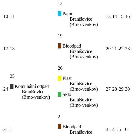
12
Papír
10
11
13
14
15
16
Branišovice
(Brno-venkov)
19
Bioodpad
17
18
20
21
22
23
Branišovice
(Brno-venkov)
26
25
Plast
Branišovice
Komunální odpad
24
(Brno-venkov)
27
28
29
30
Branišovice
Sklo
(Brno-venkov)
Branišovice
(Brno-venkov)
2
Bioodpad
31
1
3
4
5
6
Branišovice